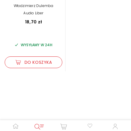
Włodzimierz Dulemba
Audio Liber
18,70 zł
WYSYŁAMY W 24H
DO KOSZYKA
Zwiększ rozmiar czcionki
Zmniejsz rozmiar czcionki
Odwróć kolory
Skala szarości
Pomoc w czytaniu
Podkreślenie linków