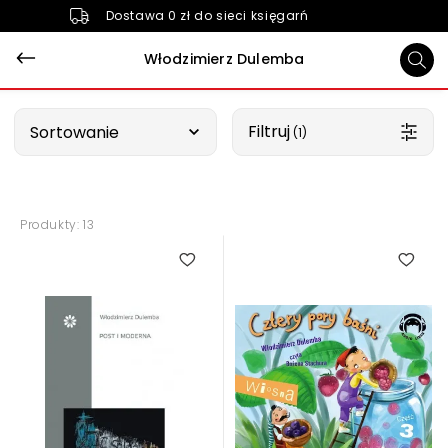
Dostawa 0 zł do sieci księgarń
Włodzimierz Dulemba
Wybierz opcję
Filtruj
Sortowanie
 (1)
Produkty: 13