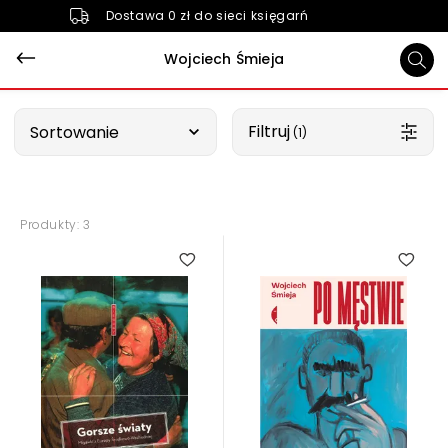
Dostawa 0 zł do sieci księgarń
Wojciech Śmieja
Wybierz opcję
Filtruj
Sortowanie
 (1)
Produkty: 3