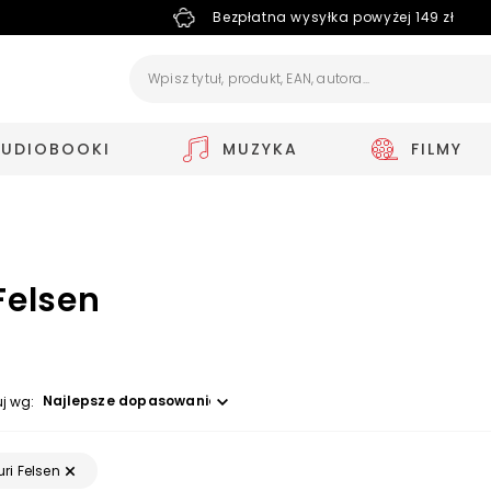
Bezpłatna wysyłka powyżej 149 zł
AUDIOBOOKI
MUZYKA
FILMY
Felsen
Wybierz opcję
uj wg:
uri Felsen