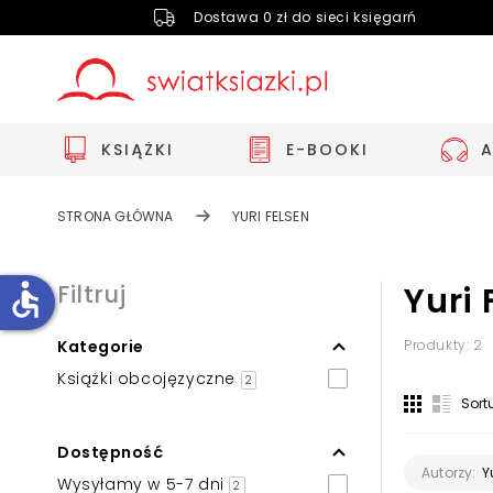
Dostawa 0 zł do sieci księgarń
KSIĄŻKI
E-BOOKI
STRONA GŁÓWNA
YURI FELSEN
accessible
Filtruj
Yuri 
Kategorie
Produkty: 2
Zwiększ rozmiar czcionki
Książki obcojęzyczne
2
Zmniejsz rozmiar czcionki
Sort
Odwróć kolory
Dostępność
Skala szarości
Y
Autorzy:
Wysyłamy w 5-7 dni
2