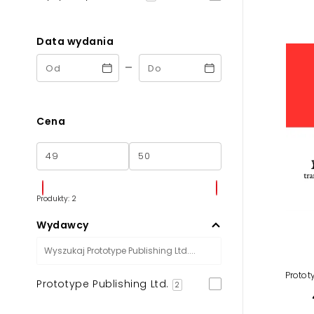
Powiększony kursor
Pomoc w czytaniu
Data wydania
-
Podkreślenie linków
Cena
Produkty: 2
Wydawcy
Protot
Prototype Publishing Ltd.
2