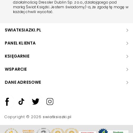
działalnością Dressler Dublin Sp. z o.o., działającego pod
marką Świat Książki. Jestem świadomy/-a, że zgodę tę mogę w
każdej chwili wycofać.
SWIATKSIAZKI.PL
PANEL KLIENTA
KSIĘGARNIE
WSPARCIE
DANE ADRESOWE
Zwiększ rozmiar czcionki
Zmniejsz rozmiar czcionki
Copyright © 2026
swiatksiazki.pl
Odwróć kolory
Skala szarości