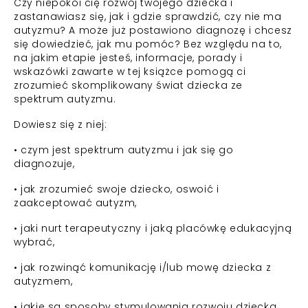
Czy niepokoi cię rozwój twojego dziecka i
zastanawiasz się, jak i gdzie sprawdzić, czy nie ma
autyzmu? A może już postawiono diagnozę i chcesz
się dowiedzieć, jak mu pomóc? Bez względu na to,
na jakim etapie jesteś, informacje, porady i
wskazówki zawarte w tej książce pomogą ci
zrozumieć skomplikowany świat dziecka ze
spektrum autyzmu.
Dowiesz się z niej:
• czym jest spektrum autyzmu i jak się go
diagnozuje,
• jak zrozumieć swoje dziecko, oswoić i
zaakceptować autyzm,
• jaki nurt terapeutyczny i jaką placówkę edukacyjną
wybrać,
• jak rozwinąć komunikację i/lub mowę dziecka z
autyzmem,
• jakie są sposoby stymulowania rozwoju dziecka,