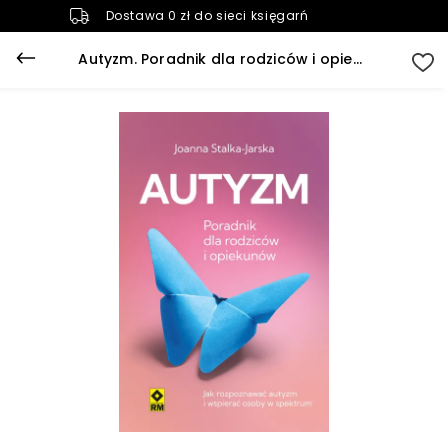
Dostawa 0 zł do sieci księgarń
Autyzm. Poradnik dla rodziców i opiekunów (plik audio)