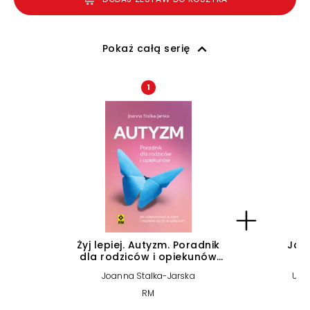
Pokaż całą serię
1
Żyj lepiej. Autyzm. Poradnik
Jak
dla rodziców i opiekunów
(e-book)
Joanna Stalka-Jarska
Urs
RM