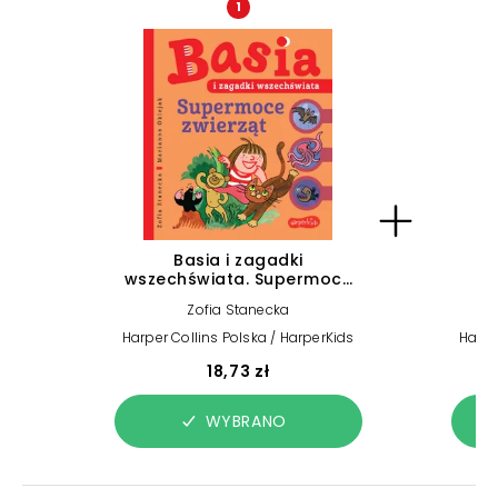
1
Basia i zagadki
wszechświata. Supermoce
zwierząt
Zofia Stanecka
Harper Collins Polska / HarperKids
Harpe
18,73 zł
WYBRANO