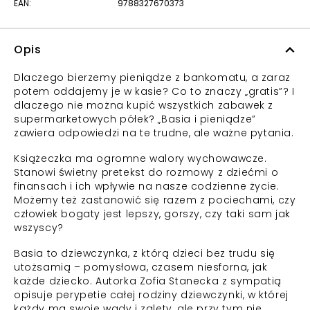
EAN:
9788327670373
Opis
Dlaczego bierzemy pieniądze z bankomatu, a zaraz
potem oddajemy je w kasie? Co to znaczy „gratis”? I
dlaczego nie można kupić wszystkich zabawek z
supermarketowych półek? „Basia i pieniądze”
zawiera odpowiedzi na te trudne, ale ważne pytania.
Książeczka ma ogromne walory wychowawcze.
Stanowi świetny pretekst do rozmowy z dziećmi o
finansach i ich wpływie na nasze codzienne życie.
Możemy też zastanowić się razem z pociechami, czy
człowiek bogaty jest lepszy, gorszy, czy taki sam jak
wszyscy?
Basia to dziewczynka, z którą dzieci bez trudu się
utożsamią – pomysłowa, czasem niesforna, jak
każde dziecko. Autorka Zofia Stanecka z sympatią
opisuje perypetie całej rodziny dziewczynki, w której
każdy ma swoje wady i zalety, ale przy tym nie