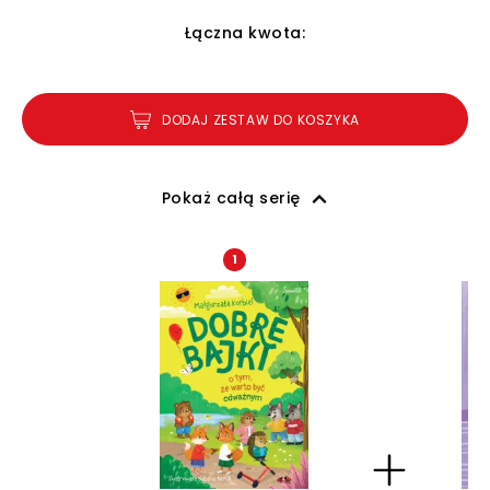
Łączna kwota:
DODAJ ZESTAW DO KOSZYKA
Pokaż całą serię
1