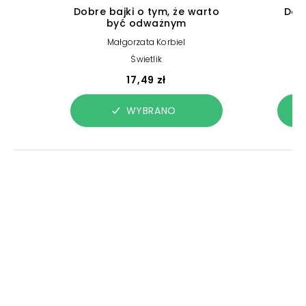
Dobre bajki o tym, że warto
Dob
być odważnym
Małgorzata Korbiel
M
Świetlik
17,49 zł
WYBRANO