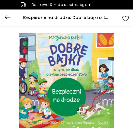
Dostawa 0 zł do sieci księgarń
Bezpieczni na drodze. Dobre bajki o tym, jak dbać o swoje bezpieczeństwo (plik audio)