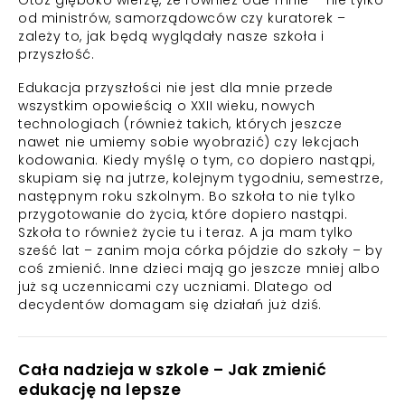
Otóż głęboko wierzę, że również ode mnie – nie tylko
od ministrów, samorządowców czy kuratorek –
zależy to, jak będą wyglądały nasze szkoła i
przyszłość.
Edukacja przyszłości nie jest dla mnie przede
wszystkim opowieścią o XXII wieku, nowych
technologiach (również takich, których jeszcze
nawet nie umiemy sobie wyobrazić) czy lekcjach
kodowania. Kiedy myślę o tym, co dopiero nastąpi,
skupiam się na jutrze, kolejnym tygodniu, semestrze,
następnym roku szkolnym. Bo szkoła to nie tylko
przygotowanie do życia, które dopiero nastąpi.
Szkoła to również życie tu i teraz. A ja mam tylko
sześć lat – zanim moja córka pójdzie do szkoły – by
coś zmienić. Inne dzieci mają go jeszcze mniej albo
już są uczennicami czy uczniami. Dlatego od
decydentów domagam się działań już dziś.
Cała nadzieja w szkole – Jak zmienić
edukację na lepsze