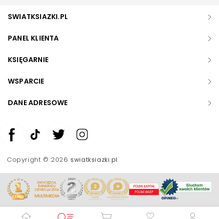
SWIATKSIAZKI.PL
PANEL KLIENTA
KSIĘGARNIE
WSPARCIE
DANE ADRESOWE
Zwiększ rozmiar czcionki
Zmniejsz rozmiar czcionki
Copyright © 2026
swiatksiazki.pl
Odwróć kolory
Skala szarości
Pomoc w czytaniu