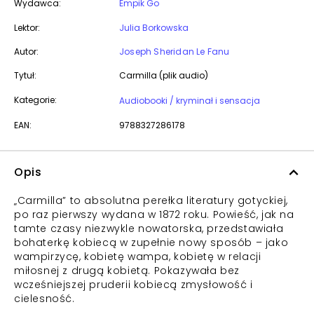
Wydawca:
Empik Go
Lektor:
Julia Borkowska
Autor:
Joseph Sheridan Le Fanu
Tytuł:
Carmilla (plik audio)
Kategorie:
Audiobooki / kryminał i sensacja
EAN:
9788327286178
Opis
„Carmilla” to absolutna perełka literatury gotyckiej,
po raz pierwszy wydana w 1872 roku. Powieść, jak na
tamte czasy niezwykle nowatorska, przedstawiała
bohaterkę kobiecą w zupełnie nowy sposób – jako
wampirzycę, kobietę wampa, kobietę w relacji
miłosnej z drugą kobietą. Pokazywała bez
wcześniejszej pruderii kobiecą zmysłowość i
cielesność.