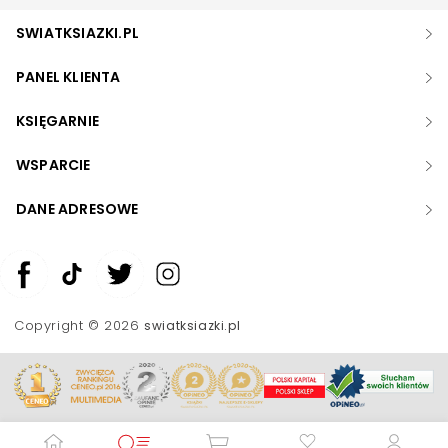
SWIATKSIAZKI.PL
PANEL KLIENTA
KSIĘGARNIE
WSPARCIE
DANE ADRESOWE
Zwiększ rozmiar czcionki
Zmniejsz rozmiar czcionki
Copyright © 2026
swiatksiazki.pl
Odwróć kolory
Skala szarości
Pomoc w czytaniu