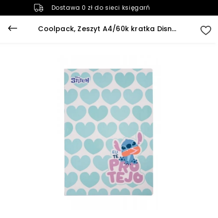
Dostawa 0 zł do sieci księgarń
Coolpack, Zeszyt A4/60k kratka Disney Fashion - Stitch pastel (74876PTR)