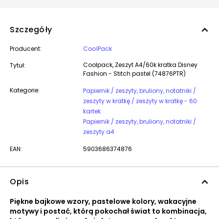
Szczegóły
Producent:
CoolPack
Coolpack, Zeszyt A4/60k kratka Disney
Tytuł:
Fashion - Stitch pastel (74876PTR)
Kategorie:
Papiernik / zeszyty, bruliony, notatniki /
zeszyty w kratkę / zeszyty w kratkę - 60
kartek
Papiernik / zeszyty, bruliony, notatniki /
zeszyty a4
EAN:
5903686374876
Opis
Piękne bajkowe wzory, pastelowe kolory, wakacyjne
motywy i postać, którą pokochał świat to kombinacja,