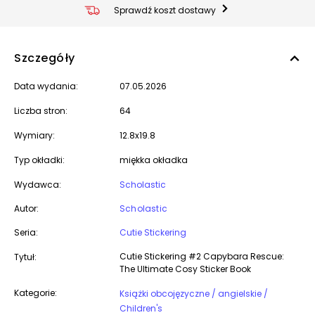
Sprawdź koszt dostawy
Szczegóły
Data wydania:
07.05.2026
Liczba stron:
64
Wymiary:
12.8x19.8
Typ okładki:
miękka okładka
Wydawca:
Scholastic
Autor:
Scholastic
Seria:
Cutie Stickering
Cutie Stickering #2 Capybara Rescue:
Tytuł:
The Ultimate Cosy Sticker Book
Kategorie:
Książki obcojęzyczne / angielskie /
Children's