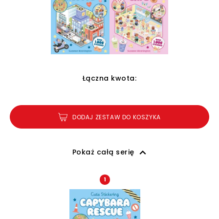
Łączna kwota:
DODAJ ZESTAW DO KOSZYKA
Pokaż całą serię
1