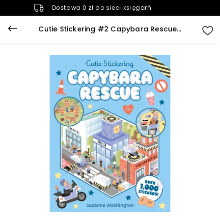
Dostawa 0 zł do sieci księgarń
Cutie Stickering #2 Capybara Rescue: The Ultimate Cosy Sticker Book