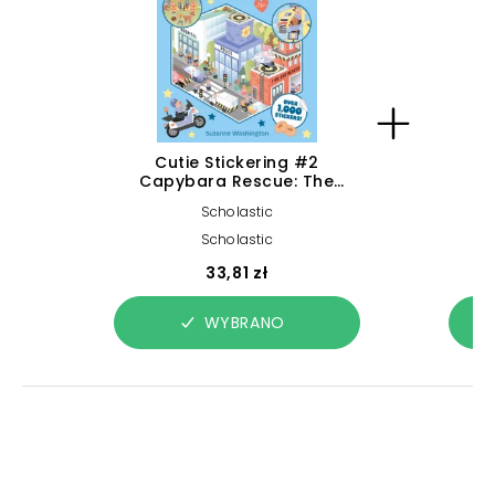
Cutie Stickering #2
Capybara Rescue: The
C
Ultimate Cosy Sticker Book
Ulti
Scholastic
Scholastic
33,81 zł
WYBRANO