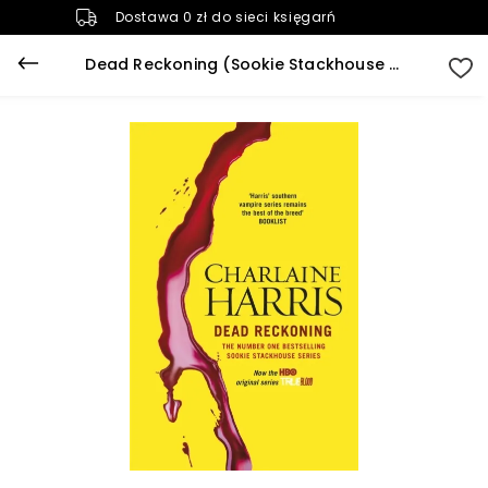
Dostawa 0 zł do sieci księgarń
Dead Reckoning (Sookie Stackhouse Book 11)