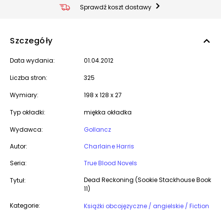
Sprawdź koszt dostawy
Szczegóły
Data wydania:
01.04.2012
Liczba stron:
325
Wymiary:
198 x 128 x 27
Typ okładki:
miękka okładka
Wydawca:
Gollancz
Autor:
Charlaine Harris
Seria:
True Blood Novels
Dead Reckoning (Sookie Stackhouse Book
Tytuł:
11)
Kategorie:
Książki obcojęzyczne / angielskie / Fiction