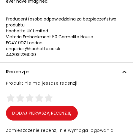
ever have imagined.
Producent/osoba odpowiedzialna za bezpieczeństwo
produktu
Hachette UK Limited
Victoria Embankment 50 Carmelite House
EC4Y 0DZ London
enquiries@hachette.co.uk
442031226000
Recenzje
Produkt nie ma jeszcze recenzji.
DODAJ PIERWSZĄ RECENZJĘ
Zamieszczenie recenzji nie wymaga logowania.