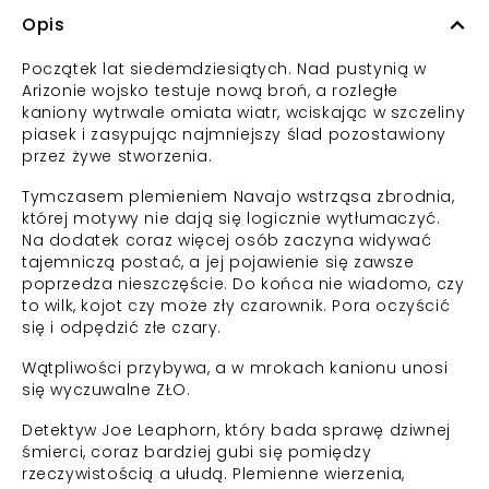
Opis
Początek lat siedemdziesiątych. Nad pustynią w
Arizonie wojsko testuje nową broń, a rozległe
kaniony wytrwale omiata wiatr, wciskając w szczeliny
piasek i zasypując najmniejszy ślad pozostawiony
przez żywe stworzenia.
Tymczasem plemieniem Navajo wstrząsa zbrodnia,
której motywy nie dają się logicznie wytłumaczyć.
Na dodatek coraz więcej osób zaczyna widywać
tajemniczą postać, a jej pojawienie się zawsze
poprzedza nieszczęście. Do końca nie wiadomo, czy
to wilk, kojot czy może zły czarownik. Pora oczyścić
się i odpędzić złe czary.
Wątpliwości przybywa, a w mrokach kanionu unosi
się wyczuwalne ZŁO.
Detektyw Joe Leaphorn, który bada sprawę dziwnej
śmierci, coraz bardziej gubi się pomiędzy
rzeczywistością a ułudą. Plemienne wierzenia,