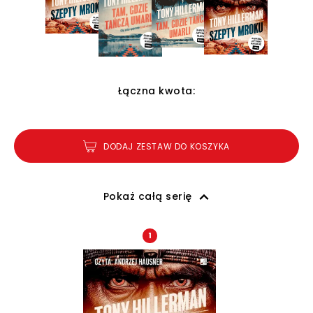
Łączna kwota:
DODAJ ZESTAW DO KOSZYKA
Pokaż całą serię
1