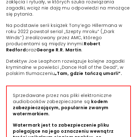
zaklęcia i rytuały, w których szuka rozwiązania
zagadki, wciąż nie dają mu odpowiedzi na mnożące
się pytania.
Na podstawie serii książek Tony’ego Hillermana w
roku 2022 powstał serial „Szepty mroku” („Dark
Winds”) zrealizowany przez AMC, którego
producentami są między innymi:
Robert
Redford
oraz
George R.R. Martin
.
Detektyw Joe Leaphorn rozwiązuje kolejne zagadki
kryminalne w powieści „Dance Hall of the Dead”, w
polskim tłumaczeniu
„Tam, gdzie tańczą umarli”.
Sprzedawane przez nas pliki elektroniczne
audiobooków zabezpieczane są
kodem
zabezpieczającym, popularnie zwanym
watermarkiem.
Watermark jest to zabezpieczenie pliku
polegające na jego oznaczeniu wewnątrz