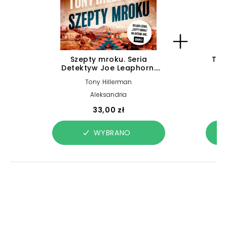
Szepty mroku. Seria
Tam
Detektyw Joe Leaphorn.
Tom 1 (książka audio)
Tony Hillerman
Aleksandria
33,00 zł
WYBRANO