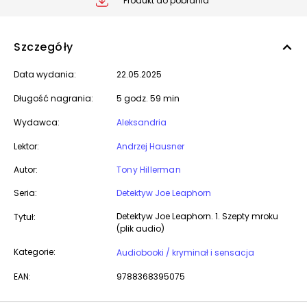
Produkt do pobrania
Szczegóły
Data wydania:
22.05.2025
Długość nagrania:
5 godz. 59 min
Wydawca:
Aleksandria
Lektor:
Andrzej Hausner
Autor:
Tony Hillerman
Seria:
Detektyw Joe Leaphorn
Detektyw Joe Leaphorn. 1. Szepty mroku
Tytuł:
(plik audio)
Kategorie:
Audiobooki / kryminał i sensacja
EAN:
9788368395075