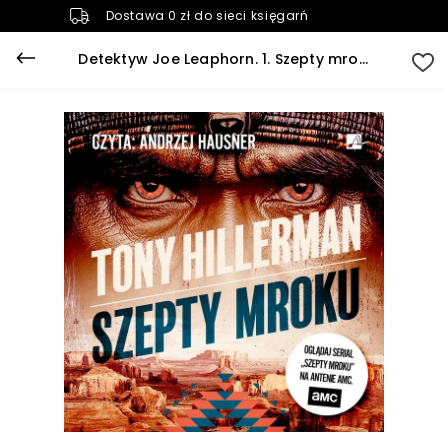
Dostawa 0 zł do sieci księgarń
Detektyw Joe Leaphorn. 1. Szepty mroku (plik audio)