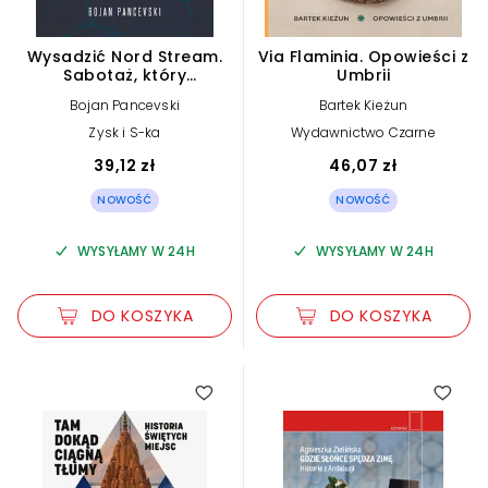
Wysadzić Nord Stream.
Via Flaminia. Opowieści z
Sabotaż, który
Umbrii
wstrząsnął światem
Bojan Pancevski
Bartek Kieżun
Zysk i S-ka
Wydawnictwo Czarne
39,12 zł
46,07 zł
NOWOŚĆ
NOWOŚĆ
WYSYŁAMY W 24H
WYSYŁAMY W 24H
DO KOSZYKA
DO KOSZYKA