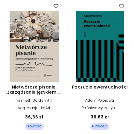
Nietwórcze pisanie.
Poczucie ewentualności
Zarządzanie językiem w
erze cyfrowej
Kenneth Goldsmith
Adam Poprawa
Korporacja Ha!Art
Państwowy Instytut
Wydawniczy
36,36 zł
36,63 zł
NOWOŚĆ
NOWOŚĆ