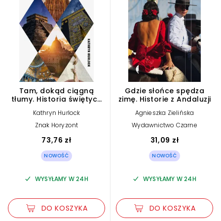
Tam, dokąd ciągną
Gdzie słońce spędza
tłumy. Historia świętych
zimę. Historie z Andaluzji
miejsc
Kathryn Hurlock
Agnieszka Zielińska
Znak Horyzont
Wydawnictwo Czarne
73,76 zł
31,09 zł
NOWOŚĆ
NOWOŚĆ
WYSYŁAMY W 24H
WYSYŁAMY W 24H
DO KOSZYKA
DO KOSZYKA