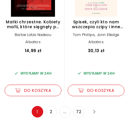
Matki chrzestne. Kobiety
Spisek, czyli kto nam
mafii, które sięgnęły po
wszczepia czipy i inne
władzę
popie***one teorie
,
Barbie Latza Nadeau
Tom Phillips
Jonn Elledge
Albatros
Albatros
14,99 zł
30,13 zł
WYSYŁAMY W 24H
WYSYŁAMY W 24H
DO KOSZYKA
DO KOSZYKA
Zwiększ rozmiar czcionki
1
2
...
72
Zmniejsz rozmiar czcionki
Odwróć kolory