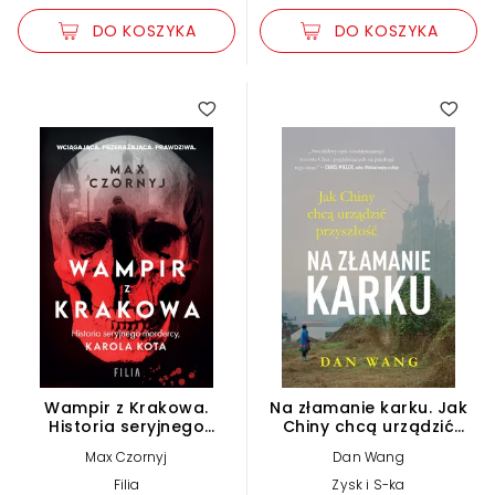
DO KOSZYKA
DO KOSZYKA
Wampir z Krakowa.
Na złamanie karku. Jak
Historia seryjnego
Chiny chcą urządzić
mordercy, Karola Kota
przyszłość Dan Wang
Max Czornyj
Dan Wang
Filia
Zysk i S-ka