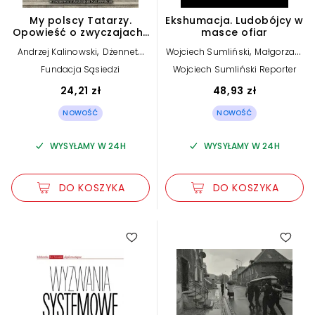
My polscy Tatarzy.
Ekshumacja. Ludobójcy w
Opowieść o zwyczajach i
masce ofiar
tradycjach kulinarnych
,
,
Andrzej Kalinowski
Dżenneta
Wojciech Sumliński
Małgorzata
Bogdanowicz
Grupa
Fundacja Sąsiedzi
Wojciech Sumliński Reporter
24,21 zł
48,93 zł
NOWOŚĆ
NOWOŚĆ
WYSYŁAMY W 24H
WYSYŁAMY W 24H
DO KOSZYKA
DO KOSZYKA