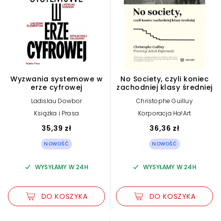
Wyzwania systemowe w
No Society, czyli koniec
erze cyfrowej
zachodniej klasy średniej
Ladislau Dowbor
Christophe Guilluy
Książka i Prasa
Korporacja Ha!Art
35,39 zł
36,36 zł
NOWOŚĆ
NOWOŚĆ
WYSYŁAMY W 24H
WYSYŁAMY W 24H
DO KOSZYKA
DO KOSZYKA