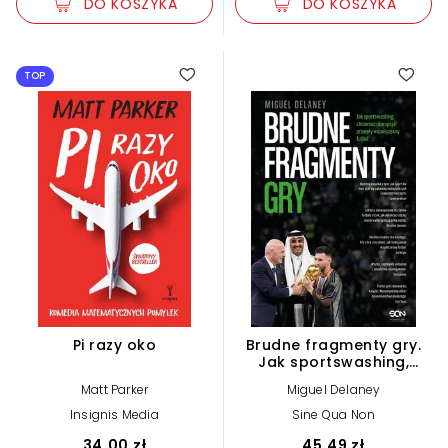
DO KOSZYKA
DO KOSZYKA
TOP
Pi razy oko
Brudne fragmenty gry.
Jak sportswashing,
chciwość i korupcja
Matt Parker
Miguel Delaney
przejęły współczesny
futbol
Insignis Media
Sine Qua Non
34,00 zł
45,49 zł