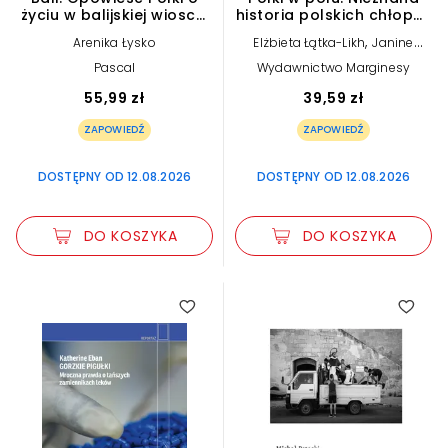
życiu w balijskiej wiosce,
historia polskich chłopek
gdzie codzienność staje
we Francji
,
Arenika Łysko
Elżbieta Łątka-Likh
Janine
się rytuałem
,
,
Ponty
Maryla Laurent
Monika
Pascal
Wydawnictwo Marginesy
,
Salmon-Siama
Sylvie Aprile
55,99 zł
39,59 zł
ZAPOWIEDŹ
ZAPOWIEDŹ
DOSTĘPNY OD 12.08.2026
DOSTĘPNY OD 12.08.2026
DO KOSZYKA
DO KOSZYKA