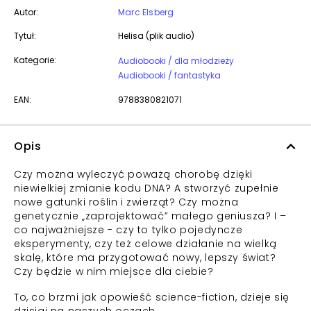
Autor:
Marc Elsberg
Tytuł:
Helisa (plik audio)
Kategorie:
Audiobooki / dla młodzieży
Audiobooki / fantastyka
EAN:
9788380821071
Opis
Czy można wyleczyć poważą chorobę dzięki
niewielkiej zmianie kodu DNA? A stworzyć zupełnie
nowe gatunki roślin i zwierząt? Czy można
genetycznie „zaprojektować” małego geniusza? I –
co najważniejsze - czy to tylko pojedyncze
eksperymenty, czy też celowe działanie na wielką
skalę, które ma przygotować nowy, lepszy świat?
Czy będzie w nim miejsce dla ciebie?
To, co brzmi jak opowieść science-fiction, dzieje się