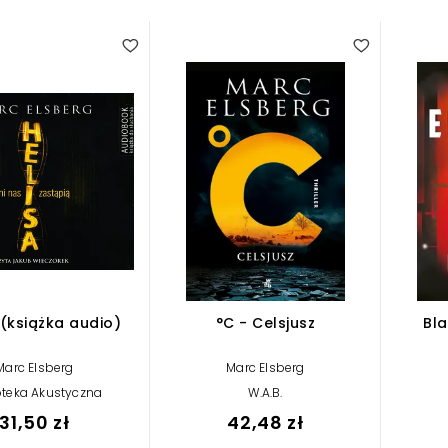
 (książka audio)
°C - Celsjusz
Bl
Marc Elsberg
Marc Elsberg
oteka Akustyczna
W.A.B.
31,50 zł
42,48 zł