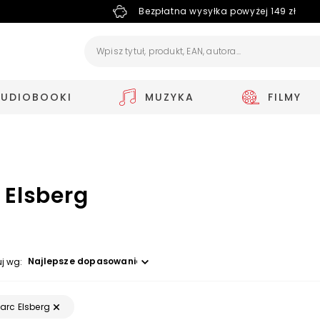
Bezpłatna wysyłka powyżej 149 zł
AUDIOBOOKI
MUZYKA
FILMY
 Elsberg
Wybierz opcję
uj wg:
arc Elsberg