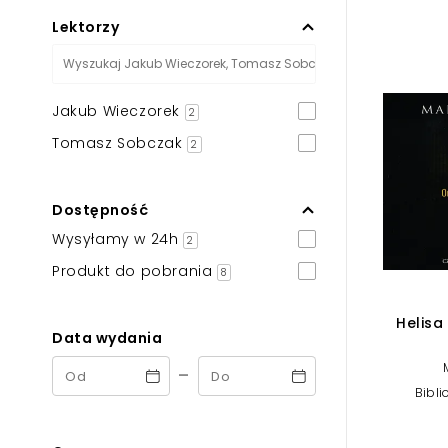
Powiększony kursor
Lektorzy
Pomoc w czytaniu
Podkreślenie linków
Jakub Wieczorek
2
Tomasz Sobczak
2
Dostępność
Wysyłamy w 24h
2
Produkt do pobrania
8
Helisa
Data wydania
-
Bibli