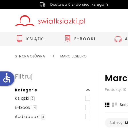
Dostawa 0 zł do sieci księgarń
KSIĄŻKI
E-BOOKI
STRONA GŁÓWNA
MARC ELSBERG
accessible
Filtruj
Marc
Kategorie
Produkty: 10
Zwiększ rozmiar czcionki
Książki
2
Zmniejsz rozmiar czcionki
Sort
E-booki
4
Odwróć kolory
Audiobooki
4
Skala szarości
M
Autorzy: