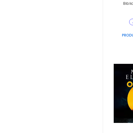
Bibli
PROD