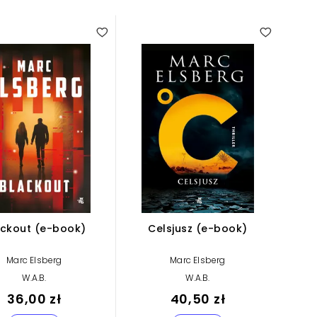
ackout (e-book)
Celsjusz (e-book)
Marc Elsberg
Marc Elsberg
W.A.B.
W.A.B.
36,00 zł
40,50 zł