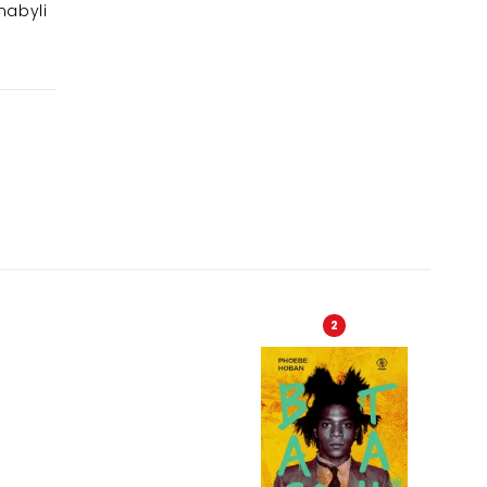
nabyli
2