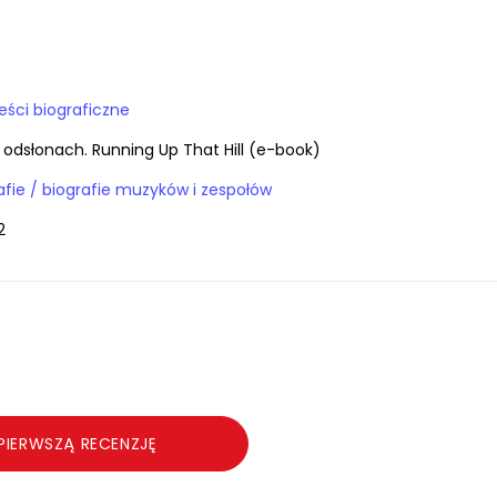
ieści biograficzne
 odsłonach. Running Up That Hill (e-book)
E-booki / biografie / biografie muzyków i zespołów
2
PIERWSZĄ RECENZJĘ