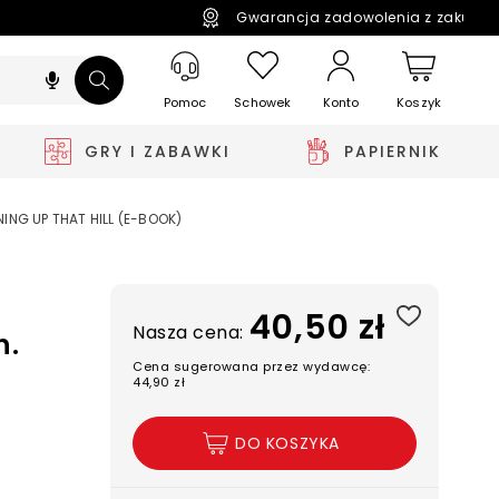
Gwarancja zadowolenia z zakupó
Pomoc
Schowek
Koszyk
Konto
GRY I ZABAWKI
PAPIERNIK
NG UP THAT HILL (E-BOOK)
40,50 zł
Nasza cena:
h.
Cena sugerowana przez wydawcę:
44,90 zł
DO KOSZYKA