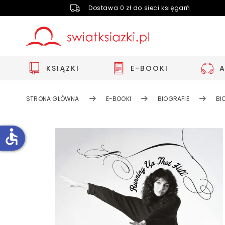
Dostawa 0 zł do sieci księgarń
KSIĄŻKI
E-BOOKI
STRONA GŁÓWNA
E-BOOKI
BIOGRAFIE
BI
accessible
Zwiększ rozmiar czcionki
Zmniejsz rozmiar czcionki
Odwróć kolory
Skala szarości