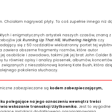
. Chciałam nagrywać płyty. To coś zupełnie innego niż d
wykłych i enigmatycznych artystek naszych czasów, znaną z
zebojów jak
Running Up That Hill, Wuthering Heights
czy
ładający się z 50 rozdziałów wielostronny portet tej wybitn
ążka zawiera obszerne fragmenty rozmów, które autor
 jej osobiście i zawodowo, takimi jak jej brat John Calder 
my tu również opisy i analizy piosenek, albumów, koncertów
związanych z nieszablonową karierą Kate Bush, która dzię
olejnego pokolenia słuchaczy.
roniczne zabezpieczane są
kodem zabezpieczającym,
iku polegające na jego oznaczeniu wewnątrz treści
iwia wskazanie transakcji Użytkownika.
Jest to wygodne 
agające instalacji dodatkowego oprogramowania