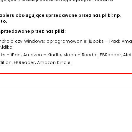
apieru obsługujące sprzedawane przez nas pliki: np.
cto.
przedawane przez nas pliki:
 Android czy Windows; oprogramowanie: iBooks – iPad; Am
Aldiko
 – iPad; Amazon – Kindle; Moon + Reader, FBReader, Aldi
dition, FBReader, Amazon Kindle.