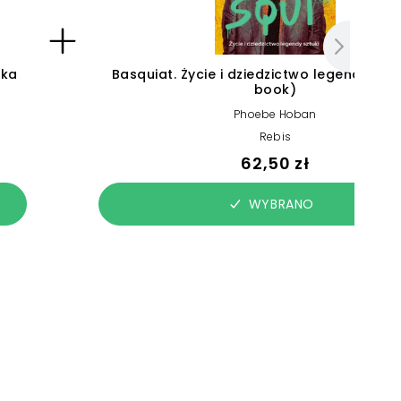
ika
Basquiat. Życie i dziedzictwo legendy sztu
book)
Phoebe Hoban
Rebis
62,50 zł
WYBRANO