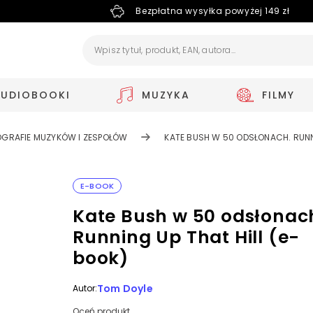
Bezpłatna wysyłka powyżej 149 zł
AUDIOBOOKI
MUZYKA
FILMY
OGRAFIE MUZYKÓW I ZESPOŁÓW
KATE BUSH W 50 ODSŁONACH. RUNNI
E-BOOK
Kate Bush w 50 odsłonac
Running Up That Hill (e-
book)
Tom Doyle
Autor:
Oceń produkt