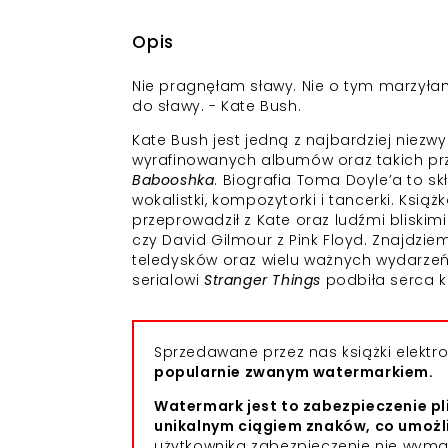
Opis
Nie pragnęłam sławy. Nie o tym marzyłam
do sławy. - Kate Bush.
Kate Bush jest jedną z najbardziej niez
wyrafinowanych albumów oraz takich pr
Babooshka
. Biografia Toma Doyle’a to sk
wokalistki, kompozytorki i tancerki. Ksi
przeprowadził z Kate oraz ludźmi bliskimi
czy David Gilmour z Pink Floyd. Znajdzie
teledysków oraz wielu ważnych wydarzeń 
serialowi
Stranger Things
podbiła serca k
Sprzedawane przez nas książki elekt
popularnie zwanym watermarkiem.
Watermark jest to zabezpieczenie pl
unikalnym ciągiem znaków, co umożl
użytkownika zabezpieczenie nie wym