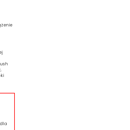
ążenie
ej
Bush
,
ki
dla