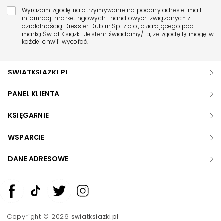
Wyrażam zgodę na otrzymywanie na podany adres e-mail
informacji marketingowych i handlowych związanych z
działalnością Dressler Dublin Sp. z o.o., działającego pod
marką Świat Książki. Jestem świadomy/-a, że zgodę tę mogę w
każdej chwili wycofać.
SWIATKSIAZKI.PL
PANEL KLIENTA
KSIĘGARNIE
WSPARCIE
DANE ADRESOWE
Zwiększ rozmiar czcionki
Zmniejsz rozmiar czcionki
Copyright © 2026
swiatksiazki.pl