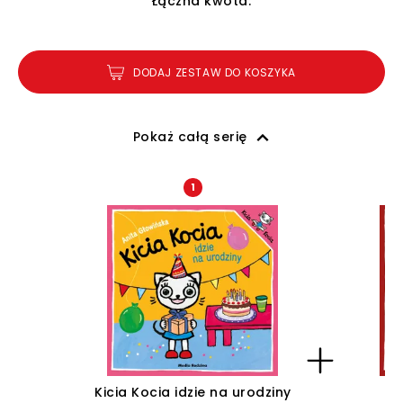
Łączna kwota:
DODAJ ZESTAW DO KOSZYKA
Pokaż całą serię
1
Kicia Kocia idzie na urodziny
K