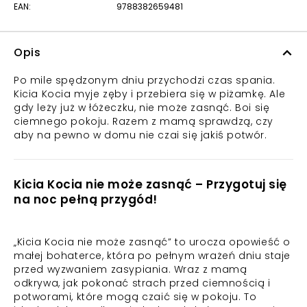
EAN:
9788382659481
Opis
Po mile spędzonym dniu przychodzi czas spania.
Kicia Kocia myje zęby i przebiera się w piżamkę. Ale
gdy leży już w łóżeczku, nie może zasnąć. Boi się
ciemnego pokoju. Razem z mamą sprawdzą, czy
aby na pewno w domu nie czai się jakiś potwór.
Kicia Kocia nie może zasnąć – Przygotuj się
na noc pełną przygód!
„Kicia Kocia nie może zasnąć” to urocza opowieść o
małej bohaterce, która po pełnym wrażeń dniu staje
przed wyzwaniem zasypiania. Wraz z mamą
odkrywa, jak pokonać strach przed ciemnością i
potworami, które mogą czaić się w pokoju. To