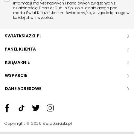
informacji marketingowych i handlowych związanych z
działalnością Dressler Dublin Sp. z o.o., działającego pod
marką Świat Książki. Jestem świadomy/-a, że zgodę tę mogę w
każdej chwili wycofać.
SWIATKSIAZKI.PL
PANEL KLIENTA
KSIĘGARNIE
WSPARCIE
DANE ADRESOWE
Zwiększ rozmiar czcionki
Zmniejsz rozmiar czcionki
Copyright © 2026
swiatksiazki.pl
Odwróć kolory