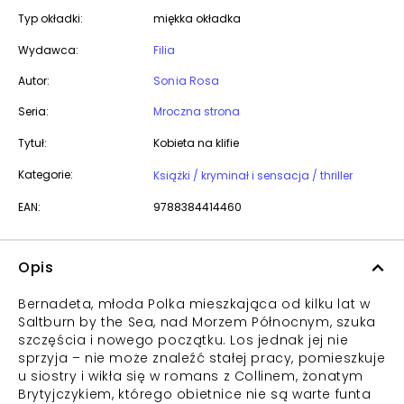
Typ okładki:
miękka okładka
Wydawca:
Filia
Autor:
Sonia Rosa
Seria:
Mroczna strona
Tytuł:
Kobieta na klifie
Kategorie:
Książki / kryminał i sensacja / thriller
EAN:
9788384414460
Opis
Bernadeta, młoda Polka mieszkająca od kilku lat w
Saltburn by the Sea, nad Morzem Północnym, szuka
szczęścia i nowego początku. Los jednak jej nie
sprzyja – nie może znaleźć stałej pracy, pomieszkuje
u siostry i wikła się w romans z Collinem, żonatym
Brytyjczykiem, którego obietnice nie są warte funta