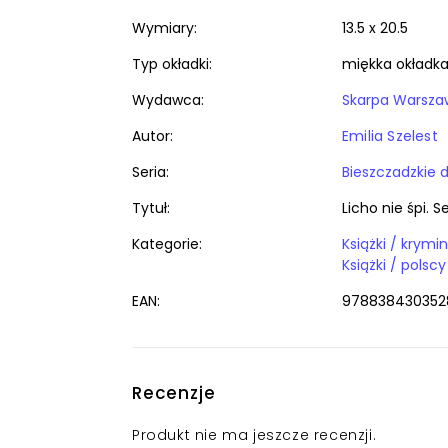
Wymiary:
13.5 x 20.5
Typ okładki:
miękka okładk
Wydawca:
Skarpa Warsza
Autor:
Emilia Szelest
Seria:
Bieszczadzkie
Tytuł:
Licho nie śpi. 
Kategorie:
Książki / polsc
EAN:
978838430352
Recenzje
Produkt nie ma jeszcze recenzji.