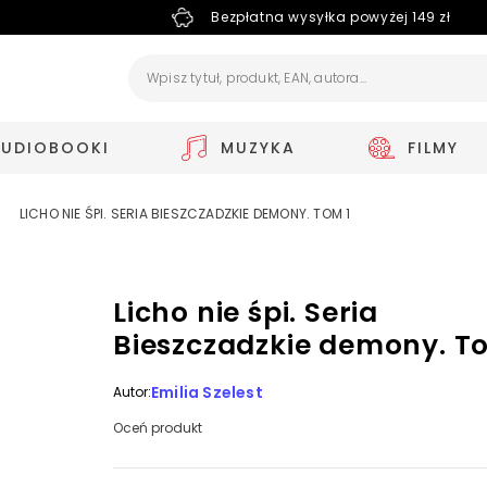
Bezpłatna wysyłka powyżej 149 zł
AUDIOBOOKI
MUZYKA
FILMY
LICHO NIE ŚPI. SERIA BIESZCZADZKIE DEMONY. TOM 1
Licho nie śpi. Seria
Bieszczadzkie demony. T
Emilia Szelest
Autor:
Oceń produkt