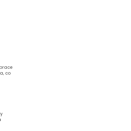
 prace
a, co
ry
a