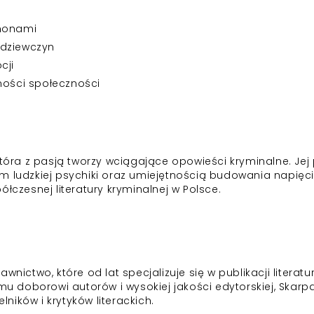
emonami
 dziewczyn
cji
ności społeczności
która z pasją tworzy wciągające opowieści kryminalne. Jej
m ludzkiej psychiki oraz umiejętnością budowania napięci
łczesnej literatury kryminalnej w Polsce.
two, które od lat specjalizuje się w publikacji literatu
emu doborowi autorów i wysokiej jakości edytorskiej, Skarp
ików i krytyków literackich.