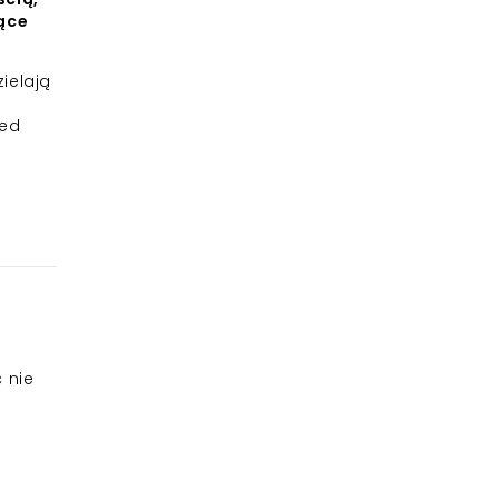
lące
ielają
zed
 nie