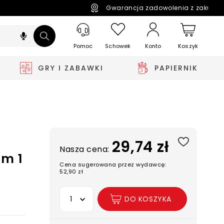
Gwarancja zadowolenia z zakupó
Pomoc
Schowek
Koszyk
Konto
GRY I ZABAWKI
PAPIERNIK
29,74 zł
Nasza cena:
om 1
Cena sugerowana przez wydawcę:
52,90 zł
Wybierz opcję
DO KOSZYKA