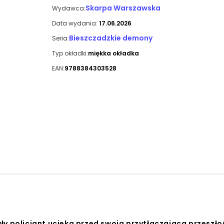
Skarpa Warszawska
Wydawca:
Data wydania:
17.06.2026
Bieszczadzkie demony
Seria:
Typ okładki:
miękka okładka
EAN:
9788384303528
ły policjant ucieka przed swoją przytłaczającą przeszło