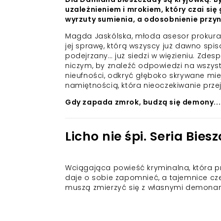
uzależnieniem i mrokiem, który czai si
wyrzuty sumienia, a odosobnienie przyn
Magda Jaskólska, młoda asesor prokuratu
jej sprawę, którą wszyscy już dawno spis
podejrzany… już siedzi w więzieniu. Zde
niczym, by znaleźć odpowiedzi na wszystk
nieufności, odkryć głęboko skrywane mie
namiętnością, która nieoczekiwanie prze
Gdy zapada zmrok, budzą się demony...
Licho nie śpi. Seria Bie
Wciągająca powieść kryminalna, która pr
daje o sobie zapomnieć, a tajemnice cze
muszą zmierzyć się z własnymi demonami 