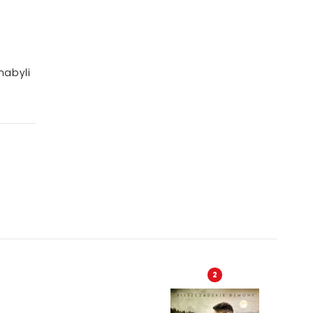
nabyli
2