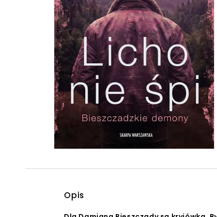
Powiększony kursor
Pomoc w czytaniu
Podkreślenie linków
Opis
Dla Damiana Bieszczady są kryjówką. By