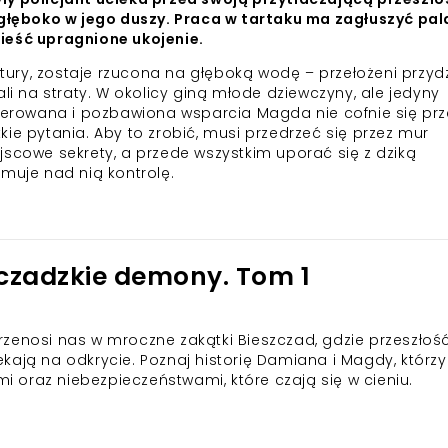
ę głęboko w jego duszy. Praca w tartaku ma zagłuszyć pa
ieść upragnione ukojenie.
ry, zostaje rzucona na głęboką wodę – przełożeni przydz
ali na straty. W okolicy giną młode dziewczyny, ale jedyny
sperowana i pozbawiona wsparcia Magda nie cofnie się pr
ie pytania. Aby to zrobić, musi przedrzeć się przez mur
jscowe sekrety, a przede wszystkim uporać się z dziką
jmuje nad nią kontrolę.
szczadzkie demony. Tom 1
zenosi nas w mroczne zakątki Bieszczad, gdzie przeszłość
kają na odkrycie. Poznaj historię Damiana i Magdy, którzy
oraz niebezpieczeństwami, które czają się w cieniu.