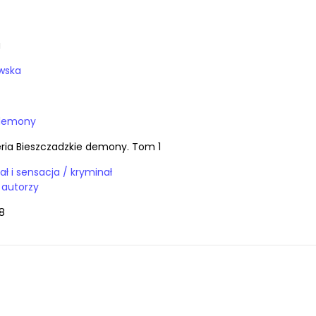
a
wska
 demony
Seria Bieszczadzkie demony. Tom 1
Książki / kryminał i sensacja / kryminał
y autorzy
8