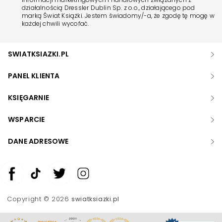
działalnością Dressler Dublin Sp. z o.o., działającego pod
marką Świat Książki. Jestem świadomy/-a, że zgodę tę mogę w
każdej chwili wycofać.
SWIATKSIAZKI.PL
PANEL KLIENTA
KSIĘGARNIE
WSPARCIE
DANE ADRESOWE
Zwiększ rozmiar czcionki
Zmniejsz rozmiar czcionki
Copyright © 2026
swiatksiazki.pl
Odwróć kolory