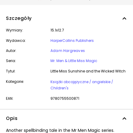
Szczegóły
Wymiary:
15.1x12.7
Wydawca:
HarperCollins Publishers
Autor:
Adam Hargreaves
Seria:
Mr. Men & Little Miss Magic
Tytuł:
Little Miss Sunshine and the Wicked Witch
Kategorie:
Książki obcojęzyczne / angielskie /
Children's
EAN:
9780755500871
Opis
Another spellbinding tale in the Mr Men Magic series.