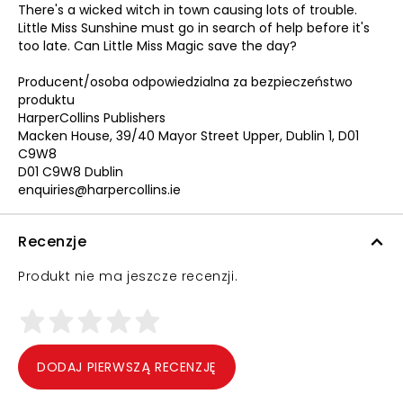
There's a wicked witch in town causing lots of trouble.
Little Miss Sunshine must go in search of help before it's
too late. Can Little Miss Magic save the day?
Producent/osoba odpowiedzialna za bezpieczeństwo
produktu
HarperCollins Publishers
Macken House, 39/40 Mayor Street Upper, Dublin 1, D01
C9W8
D01 C9W8 Dublin
enquiries@harpercollins.ie
Recenzje
Produkt nie ma jeszcze recenzji.
DODAJ PIERWSZĄ RECENZJĘ