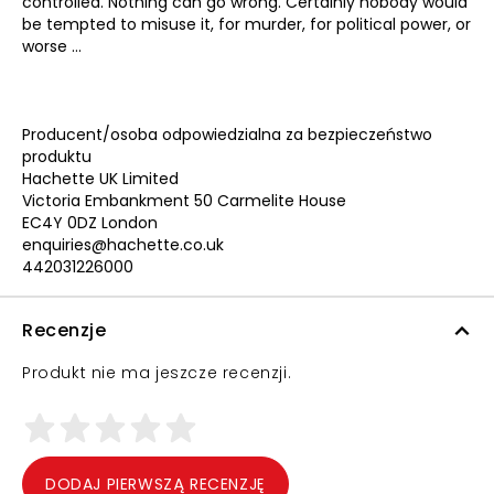
controlled. Nothing can go wrong. Certainly nobody would
be tempted to misuse it, for murder, for political power, or
worse ...
Producent/osoba odpowiedzialna za bezpieczeństwo
produktu
Hachette UK Limited
Victoria Embankment 50 Carmelite House
EC4Y 0DZ London
enquiries@hachette.co.uk
442031226000
Recenzje
Produkt nie ma jeszcze recenzji.
DODAJ PIERWSZĄ RECENZJĘ