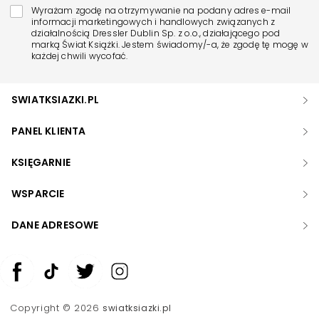
Wyrażam zgodę na otrzymywanie na podany adres e-mail
informacji marketingowych i handlowych związanych z
działalnością Dressler Dublin Sp. z o.o., działającego pod
marką Świat Książki. Jestem świadomy/-a, że zgodę tę mogę w
każdej chwili wycofać.
SWIATKSIAZKI.PL
PANEL KLIENTA
KSIĘGARNIE
WSPARCIE
DANE ADRESOWE
Zwiększ rozmiar czcionki
Zmniejsz rozmiar czcionki
Copyright © 2026
swiatksiazki.pl