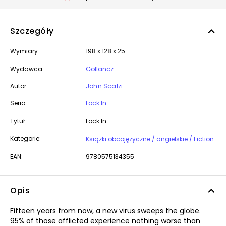
Szczegóły
Wymiary:
198 x 128 x 25
Wydawca:
Gollancz
Autor:
John Scalzi
Seria:
Lock In
Tytuł:
Lock In
Kategorie:
Książki obcojęzyczne / angielskie / Fiction
EAN:
9780575134355
Opis
Fifteen years from now, a new virus sweeps the globe.
95% of those afflicted experience nothing worse than