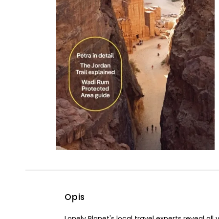
Powiększony kursor
Pomoc w czytaniu
Podkreślenie linków
Opis
Lonely Planet's local travel experts reveal all