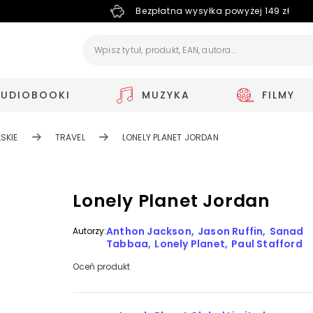
Bezpłatna wysyłka powyżej 149 zł
AUDIOBOOKI
MUZYKA
FILMY
SKIE
TRAVEL
LONELY PLANET JORDAN
Lonely Planet Jordan
Anthon Jackson
Jason Ruffin
Sanad
Autorzy:
Tabbaa
Lonely Planet
Paul Stafford
Oceń produkt