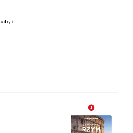
nabyli
2