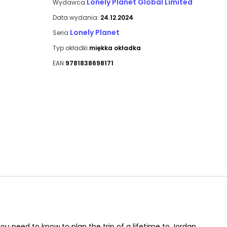
Lonely Planet Global Limited
Wydawca:
Data wydania:
24.12.2024
Lonely Planet
Seria:
Typ okładki:
miękka okładka
EAN:
9781838698171
 you need to know to plan the trip of a lifetime to Jordan.