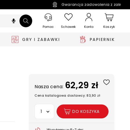
Gwarancja zadowolenia z zakupó
Pomoc
Schowek
Koszyk
Konto
GRY I ZABAWKI
PAPIERNIK
62,29 zł
Nasza cena:
Cena katalogowa dostawcy: 83,90 zł
Wybierz opcję
DO KOSZYKA
Wysyłamy w 5-7 dni