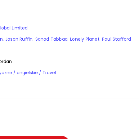
a
lobal Limited
on
Jason Ruffin
Sanad Tabbaa
Lonely Planet
Paul Stafford
Jordan
Książki obcojęzyczne / angielskie / Travel