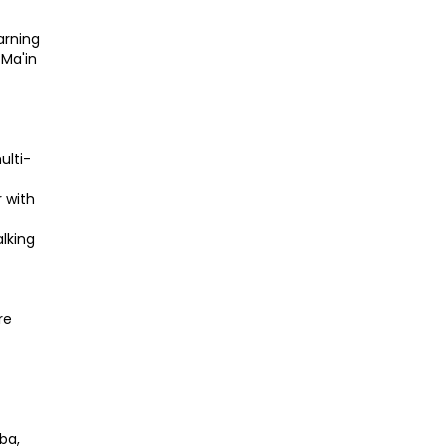
arning
 Ma'in
ulti-
 with
alking
re
ba,