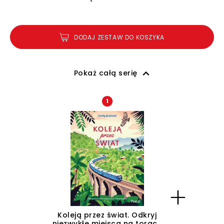
DODAJ ZESTAW DO KOSZYKA
Pokaż całą serię
1
Koleją przez świat. Odkryj
niezwykłe miejsca na torach