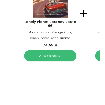
Lonely Planet Journey Route
L
66
,
,
Mark Johanson
George R Joe
Jade
,
,
Nneka M Okona
Andrew Bender
Bre
Lonely Planet Global Limited
Lo
,
Karla Zimmerman
Ryan ver
Lethb
,
,
Berkmoes
Lonely Planet
Margot
Plan
74,55 zł
Bigg
O'Mal
WYBRANO