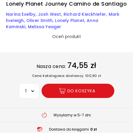
Lonely Planet Journey Camino de Santiago
Narina Exelby
Josh West
Richard Kieckhiefer
Mark
Eveleigh
Oliver Smith
Lonely Planet
Anna
Kaminski
Melissa Yeager
Oceń produkt
74,55 zł
Nasza cena:
Cena katalogowa dostawcy: 100,90 zł
Wybierz opcję
DO KOSZYKA
Wysyłamy w 5-7 dni
Dostawa do księgarni
0 zł