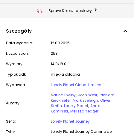
Sprawdź koszt dostawy
Szczegóły
Data wydania:
12.09.2025
Liczba stron:
258
Wymiary:
14.0x18.0
Typ okładki:
miękka okładka
Wydawca:
Lonely Planet Global Limited
Narina Exelby
Josh West
Richard
Kieckhiefer
Mark Eveleigh
Oliver
Autorzy:
Smith
Lonely Planet
Anna
Kaminski
Melissa Yeager
Seria:
Lonely Planet Journey
Lonely Planet Journey Camino de
Tytuł: