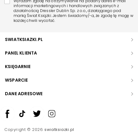
Wyrażam zgodę na otrzymywanie na podany adres e-mail
informacji marketingowych i handlowych związanych z
działalnością Dressler Dublin Sp. z o.o., działającego pod
marką Świat Książki. Jestem świadomy/-a, że zgodę tę mogę w
każdej chwili wycofać.
SWIATKSIAZKI.PL
PANEL KLIENTA
KSIĘGARNIE
WSPARCIE
DANE ADRESOWE
Zwiększ rozmiar czcionki
Zmniejsz rozmiar czcionki
Copyright © 2026
swiatksiazki.pl
Odwróć kolory