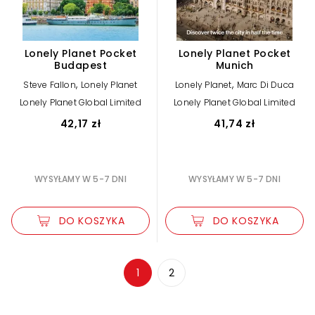
Lonely Planet Pocket
Lonely Planet Pocket
Budapest
Munich
,
,
Steve Fallon
Lonely Planet
Lonely Planet
Marc Di Duca
Lonely Planet Global Limited
Lonely Planet Global Limited
42,17 zł
41,74 zł
WYSYŁAMY W 5-7 DNI
WYSYŁAMY W 5-7 DNI
DO KOSZYKA
DO KOSZYKA
Zwiększ rozmiar czcionki
1
2
Zmniejsz rozmiar czcionki
Odwróć kolory