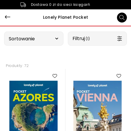
Dostawa 0 zł do sieci księgarń
Lonely Planet Pocket
Wybierz opcję
Filtruj
Sortowanie
 (1)
Produkty: 72