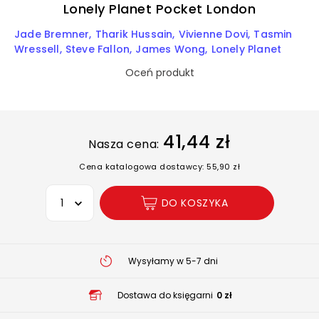
Lonely Planet Pocket London
Jade Bremner
Tharik Hussain
Vivienne Dovi
Tasmin
Wressell
Steve Fallon
James Wong
Lonely Planet
Oceń produkt
41,44 zł
Nasza cena:
Cena katalogowa dostawcy: 55,90 zł
Wybierz opcję
DO KOSZYKA
Wysyłamy w 5-7 dni
Dostawa do księgarni
0 zł