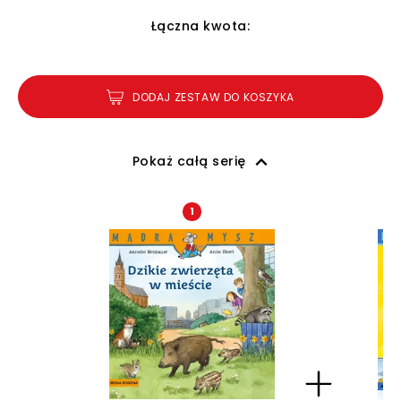
Łączna kwota:
DODAJ ZESTAW DO KOSZYKA
Pokaż całą serię
1