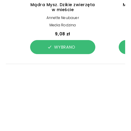
Mądra Mysz. Dzikie zwierzęta
Mąd
w mieście
Annette Neubauer
Media Rodzina
9,08 zł
WYBRANO