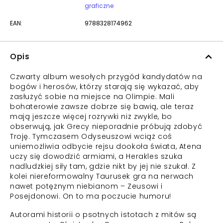
graficzne
EAN:
9788328174962
Opis
Czwarty album wesołych przygód kandydatów na
bogów i herosów, którzy starają się wykazać, aby
zasłużyć sobie na miejsce na Olimpie. Mali
bohaterowie zawsze dobrze się bawią, ale teraz
mają jeszcze więcej rozrywki niż zwykle, bo
obserwują, jak Grecy nieporadnie próbują zdobyć
Troję. Tymczasem Odyseuszowi wciąż coś
uniemożliwia odbycie rejsu dookoła świata, Atena
uczy się dowodzić armiami, a Herakles szuka
nadludzkiej siły tam, gdzie nikt by jej nie szukał. Z
kolei niereformowalny Taurusek gra na nerwach
nawet potężnym niebianom – Zeusowi i
Posejdonowi. On to ma poczucie humoru!
Autorami historii o psotnych istotach z mitów są