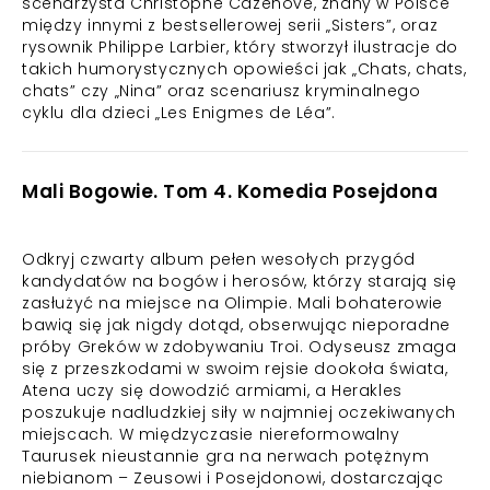
scenarzysta Christophe Cazenove, znany w Polsce
między innymi z bestsellerowej serii „Sisters”, oraz
rysownik Philippe Larbier, który stworzył ilustracje do
takich humorystycznych opowieści jak „Chats, chats,
chats” czy „Nina” oraz scenariusz kryminalnego
cyklu dla dzieci „Les Enigmes de Léa”.
Mali Bogowie. Tom 4. Komedia Posejdona
Odkryj czwarty album pełen wesołych przygód
kandydatów na bogów i herosów, którzy starają się
zasłużyć na miejsce na Olimpie. Mali bohaterowie
bawią się jak nigdy dotąd, obserwując nieporadne
próby Greków w zdobywaniu Troi. Odyseusz zmaga
się z przeszkodami w swoim rejsie dookoła świata,
Atena uczy się dowodzić armiami, a Herakles
poszukuje nadludzkiej siły w najmniej oczekiwanych
miejscach. W międzyczasie niereformowalny
Taurusek nieustannie gra na nerwach potężnym
niebianom – Zeusowi i Posejdonowi, dostarczając