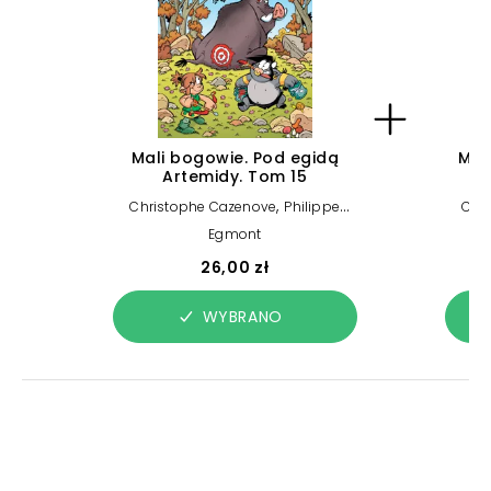
Mali bogowie. Pod egidą
Mal
Artemidy. Tom 15
,
Christophe Cazenove
Philippe
Chr
Larbier
Egmont
26,00 zł
WYBRANO