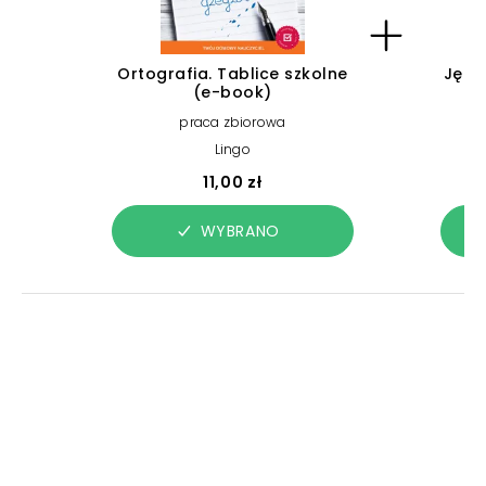
Ortografia. Tablice szkolne
Język
(e-book)
m
praca zbiorowa
Lingo
11,00 zł
WYBRANO