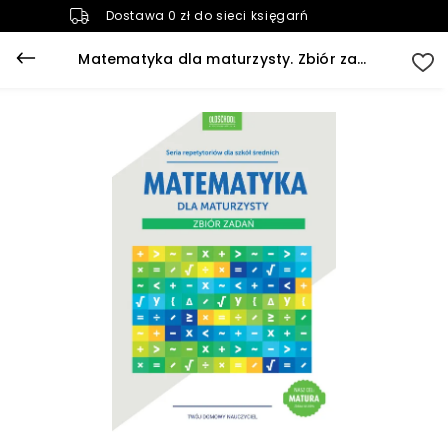
Dostawa 0 zł do sieci księgarń
Matematyka dla maturzysty. Zbiór zadań. Cel: MATURA (e-book)