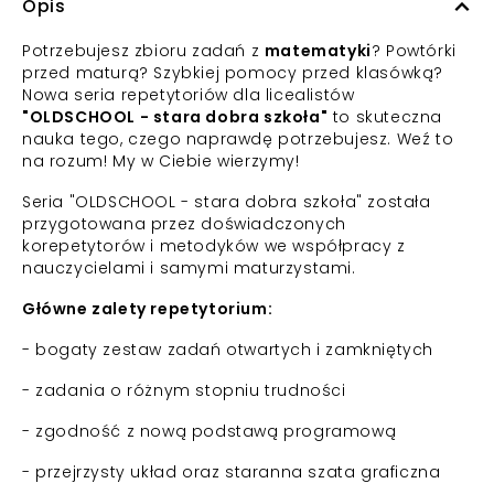
Opis
Potrzebujesz zbioru zadań z
matematyki
? Powtórki
przed maturą? Szybkiej pomocy przed klasówką?
Nowa seria repetytoriów dla licealistów
"OLDSCHOOL - stara dobra szkoła"
to skuteczna
nauka tego, czego naprawdę potrzebujesz. Weź to
na rozum! My w Ciebie wierzymy!
Seria "OLDSCHOOL - stara dobra szkoła" została
przygotowana przez doświadczonych
korepetytorów i metodyków we współpracy z
nauczycielami i samymi maturzystami.
Główne zalety repetytorium:
- bogaty zestaw zadań otwartych i zamkniętych
- zadania o różnym stopniu trudności
- zgodność z nową podstawą programową
- przejrzysty układ oraz staranna szata graficzna