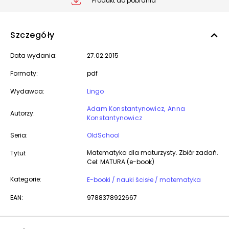
Produkt do pobrania
Szczegóły
Data wydania:
27.02.2015
Formaty:
pdf
Wydawca:
Lingo
Adam Konstantynowicz
Anna
Autorzy:
Konstantynowicz
Seria:
OldSchool
Matematyka dla maturzysty. Zbiór zadań.
Tytuł:
Cel: MATURA (e-book)
Kategorie:
E-booki / nauki ścisłe / matematyka
EAN:
9788378922667