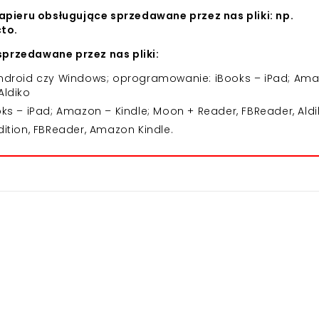
apieru obsługujące sprzedawane przez nas pliki: np.
cto.
przedawane przez nas pliki:
 Android czy Windows; oprogramowanie: iBooks – iPad; Am
Aldiko
 – iPad; Amazon – Kindle; Moon + Reader, FBReader, Aldi
dition, FBReader, Amazon Kindle.