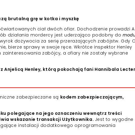
zą brutalną grę w kotka i myszkę
oćwiartowanych ciał dwóch ofiar. Dochodzenie prowadzi A
Sposób działania mordercy jest uderzająco podobny do
mod
e wyrok dożywocia za serię przerażających zabójstw. Gdy Ol
nie, bierze sprawy w swoje ręce. Wkrótce inspektor Henley
 zainteresowania zabójcy, a ofiary nie zostały wybrane
rz Anjelicą Henley, którą pokochają fani Hannibala Lecter
roniczne zabezpieczane są
kodem zabezpieczającym,
iku polegające na jego oznaczeniu wewnątrz treści
iwia wskazanie transakcji Użytkownika.
Jest to wygodne 
agające instalacji dodatkowego oprogramowania