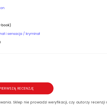
son
-book)
E-booki / kryminał i sensacja / kryminał
0
PIERWSZĄ RECENZJĘ
nia. Sklep nie prowadzi weryfikacji, czy autorzy recenzji 