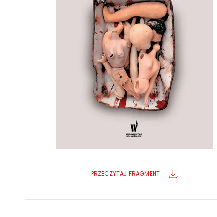
Powiększony kursor
Pomoc w czytaniu
Podkreślenie linków
PRZECZYTAJ FRAGMENT