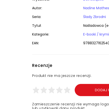
Autor:
Nadine Mathe
Seria:
Ślady Zbrodni
Tytuł:
Naśladowca (e
Kategorie:
EAN:
978832716254
Recenzje
Produkt nie ma jeszcze recenzji.
DODAJ 
Zamieszczenie recenzji nie wymaga logowa
lub użytkowali dany produkt.