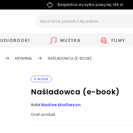
Bezpłatna wysyłka powyżej 149 zł
AUDIOBOOKI
MUZYKA
FILMY
KRYMINAŁ
NAŚLADOWCA (E-BOOK)
E-BOOK
Naśladowca (e-book)
Nadine Matheson
Autor:
Oceń produkt