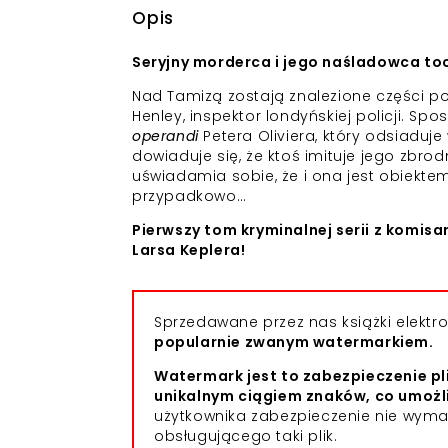
Opis
Seryjny morderca i jego naśladowca toc
Nad Tamizą zostają znalezione części p
Henley, inspektor londyńskiej policji. 
operandi
Petera Oliviera, który odsiaduj
dowiaduje się, że ktoś imituje jego zbrod
uświadamia sobie, że i ona jest obiektem
przypadkowo…
Pierwszy tom kryminalnej serii z komisa
Larsa Keplera!
Sprzedawane przez nas książki elekt
popularnie zwanym watermarkiem.
Watermark jest to zabezpieczenie pl
unikalnym ciągiem znaków, co umożl
użytkownika zabezpieczenie nie wym
obsługującego taki plik.