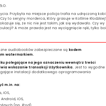
ZŁO.
cia. Przybyła na miejsce policja trafia na udręczoną kobi
y to seryjny morderca, który grasuje w Kotlinie Kłodzkie
azuje się, że nic nie jest takim, jak się wydawało. Czy wy
ulacji? A może prawda jest na wyciągnięcie ręki, tylko boi
niczne audiobooków zabezpieczane są
kodem
nym watermarkiem.
iku polegające na jego oznaczeniu wewnątrz treści
iwia wskazanie transakcji Użytkownika.
Jest to wygodne 
agające instalacji dodatkowego oprogramowania
ć m.in. na:
 iOS,
Android, iOS,
śnych (np. iPod).