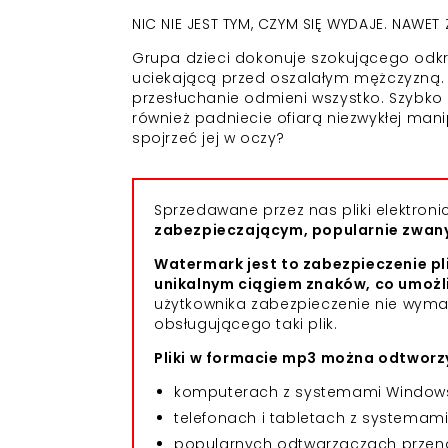
NIC NIE JEST TYM, CZYM SIĘ WYDAJE. NAWET 
Grupa dzieci dokonuje szokującego odkry
uciekającą przed oszalałym mężczyzną. Cz
przesłuchanie odmieni wszystko. Szybko ok
również padniecie ofiarą niezwykłej manip
spojrzeć jej w oczy?
Sprzedawane przez nas pliki elektro
zabezpieczającym, popularnie zwa
Watermark jest to zabezpieczenie pl
unikalnym ciągiem znaków, co umożl
użytkownika zabezpieczenie nie wym
obsługującego taki plik.
Pliki w formacie mp3 można odtworzy
komputerach z systemami Windows,
telefonach i tabletach z systemami 
popularnych odtwarzaczach przeno