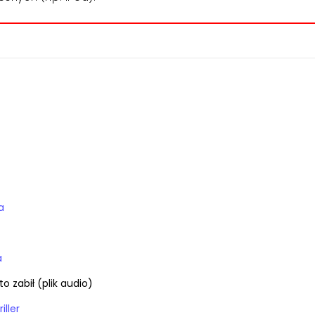
a
a
to zabił (plik audio)
iller