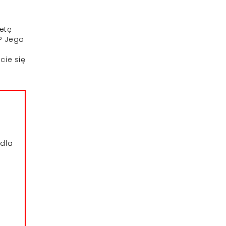
etę
j? Jego
cie się
dla