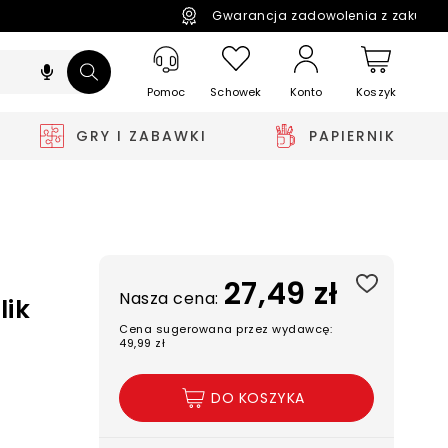
Gwarancja zadowolenia z zakupó
Pomoc
Schowek
Koszyk
Konto
GRY I ZABAWKI
PAPIERNIK
27,49 zł
Nasza cena:
lik
Cena sugerowana przez wydawcę:
49,99 zł
DO KOSZYKA