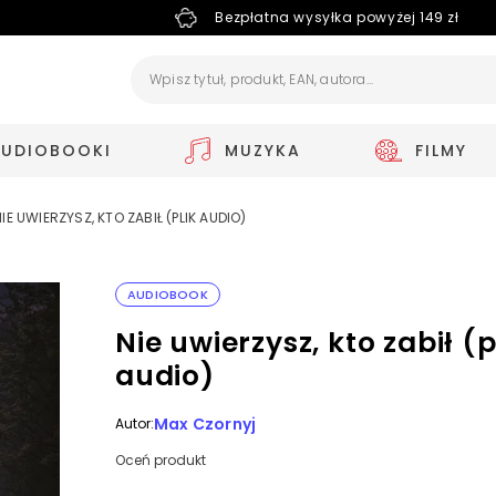
Bezpłatna wysyłka powyżej 149 zł
AUDIOBOOKI
MUZYKA
FILMY
NIE UWIERZYSZ, KTO ZABIŁ (PLIK AUDIO)
AUDIOBOOK
Nie uwierzysz, kto zabił (p
audio)
Max Czornyj
Autor:
Oceń produkt