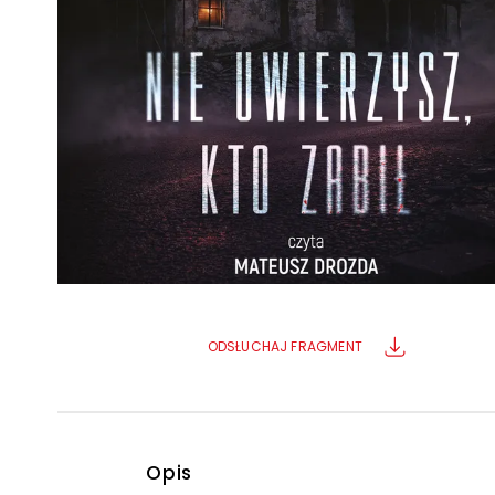
Powiększony kursor
Pomoc w czytaniu
Podkreślenie linków
ODSŁUCHAJ FRAGMENT
Opis