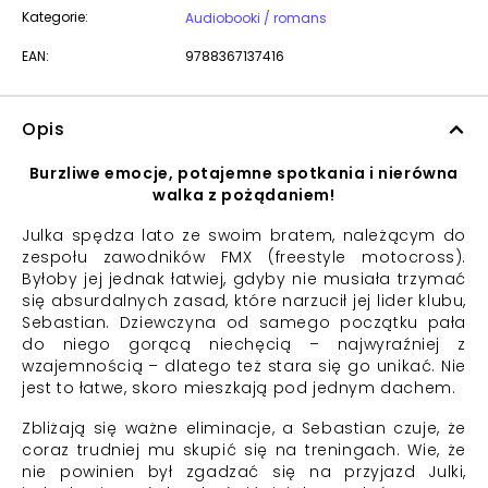
Kategorie:
Audiobooki / romans
EAN:
9788367137416
Opis
Burzliwe emocje, potajemne spotkania i nierówna
walka z pożądaniem!
Julka spędza lato ze swoim bratem, należącym do
zespołu zawodników FMX (freestyle motocross).
Byłoby jej jednak łatwiej, gdyby nie musiała trzymać
się absurdalnych zasad, które narzucił jej lider klubu,
Sebastian. Dziewczyna od samego początku pała
do niego gorącą niechęcią – najwyraźniej z
wzajemnością – dlatego też stara się go unikać. Nie
jest to łatwe, skoro mieszkają pod jednym dachem.
Zbliżają się ważne eliminacje, a Sebastian czuje, że
coraz trudniej mu skupić się na treningach. Wie, że
nie powinien był zgadzać się na przyjazd Julki,