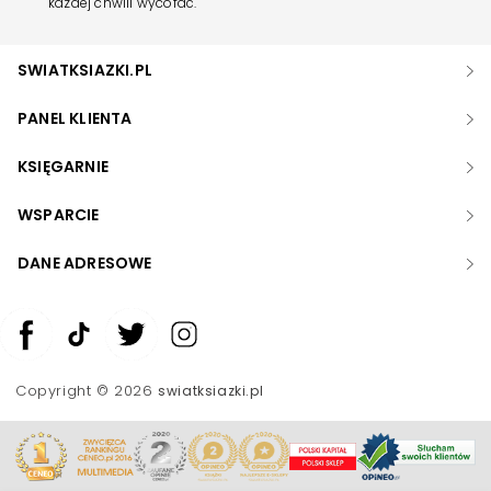
każdej chwili wycofać.
SWIATKSIAZKI.PL
PANEL KLIENTA
KSIĘGARNIE
WSPARCIE
DANE ADRESOWE
Zwiększ rozmiar czcionki
Zmniejsz rozmiar czcionki
Copyright © 2026
swiatksiazki.pl
Odwróć kolory
Skala szarości
Pomoc w czytaniu