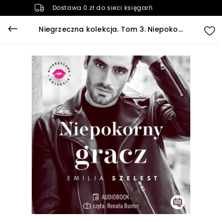
Dostawa 0 zł do sieci księgarń
Niegrzeczna kolekcja. Tom 3. Niepokorny gracz. Niegrzeczna kolekcja. Tom 3 (plik audio)