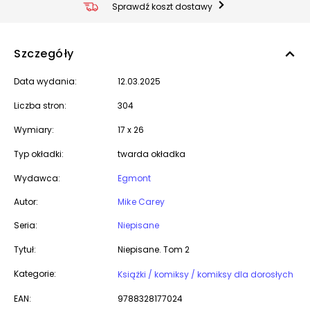
Sprawdź koszt dostawy
Szczegóły
Data wydania:
12.03.2025
Liczba stron:
304
Wymiary:
17 x 26
Typ okładki:
twarda okładka
Wydawca:
Egmont
Autor:
Mike Carey
Seria:
Niepisane
Tytuł:
Niepisane. Tom 2
Kategorie:
Książki / komiksy / komiksy dla dorosłych
EAN:
9788328177024