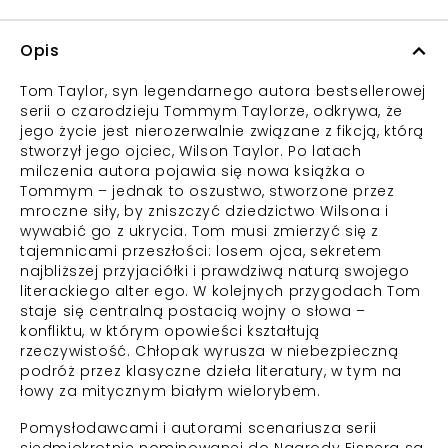
Opis
Tom Taylor, syn legendarnego autora bestsellerowej
serii o czarodzieju Tommym Taylorze, odkrywa, że
jego życie jest nierozerwalnie związane z fikcją, którą
stworzył jego ojciec, Wilson Taylor. Po latach
milczenia autora pojawia się nowa książka o
Tommym – jednak to oszustwo, stworzone przez
mroczne siły, by zniszczyć dziedzictwo Wilsona i
wywabić go z ukrycia. Tom musi zmierzyć się z
tajemnicami przeszłości: losem ojca, sekretem
najbliższej przyjaciółki i prawdziwą naturą swojego
literackiego alter ego. W kolejnych przygodach Tom
staje się centralną postacią wojny o słowa –
konfliktu, w którym opowieści kształtują
rzeczywistość. Chłopak wyrusza w niebezpieczną
podróż przez klasyczne dzieła literatury, w tym na
łowy za mitycznym białym wielorybem.
Pomysłodawcami i autorami scenariusza serii