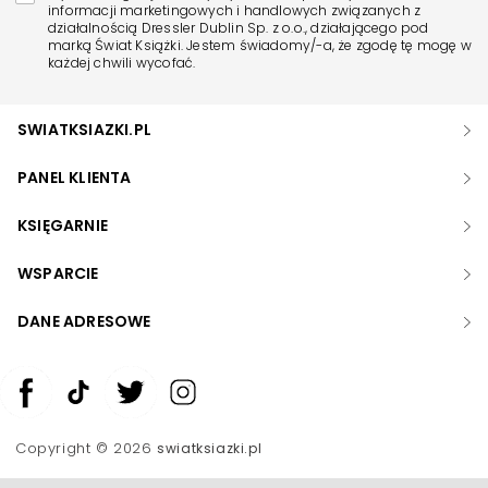
informacji marketingowych i handlowych związanych z
działalnością Dressler Dublin Sp. z o.o., działającego pod
marką Świat Książki. Jestem świadomy/-a, że zgodę tę mogę w
każdej chwili wycofać.
SWIATKSIAZKI.PL
PANEL KLIENTA
KSIĘGARNIE
WSPARCIE
DANE ADRESOWE
Zwiększ rozmiar czcionki
Zmniejsz rozmiar czcionki
Copyright © 2026
swiatksiazki.pl
Odwróć kolory