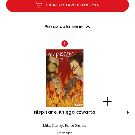
DODAJ ZESTAW DO KOSZYKA
Pokaż całą serię
1
Niepisane. Księga czwarta
Nie
,
Mike Carey
Peter Gross
Egmont