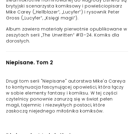
siedmiokrotnie nominowanej do Nagrody Eisnera są
brytyjski scenarzysta komiksowy i powieściopisarz
Mike Carey („Hellblazer”, „Lucyfer”) i rysownik Peter
Gross („Lucyfer”, „Księgi magii”).
Album zawiera materiały pierwotnie opublikowane w
zeszytach serii „The Unwritten” #13–24. Komiks dla
dorosłych.
Niepisane. Tom 2
Drugi tom serii "Niepisane" autorstwa Mike'a Careya
to kontynuacja fascynującej opowieści, która łączy
w sobie elementy fantasy i komiksu. W tej części
czytelnicy ponownie zanurzą się w świat pełen
magii, tajemnic i niezwykłych postaci, które
zaskoczą niejednego miłośnika komiksów.