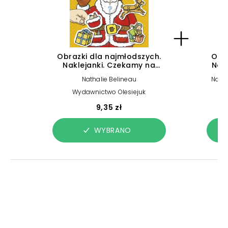
Obrazki dla najmłodszych.
Obra
Naklejanki. Czekamy na
Nak
święta
Nathalie Belineau
Natha
Wydawnictwo Olesiejuk
9,35 zł
WYBRANO