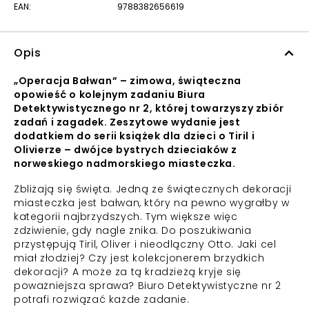
EAN:
9788382656619
Opis
„Operacja Bałwan” – zimowa, świąteczna
opowieść o kolejnym zadaniu Biura
Detektywistycznego nr 2, której towarzyszy zbiór
zadań i zagadek. Zeszytowe wydanie jest
dodatkiem do serii książek dla dzieci o Tiril i
Olivierze – dwójce bystrych dzieciaków z
norweskiego nadmorskiego miasteczka.
Zbliżają się święta. Jedną ze świątecznych dekoracji
miasteczka jest bałwan, który na pewno wygrałby w
kategorii najbrzydszych. Tym większe więc
zdziwienie, gdy nagle znika. Do poszukiwania
przystępują Tiril, Oliver i nieodlączny Otto. Jaki cel
miał złodziej? Czy jest kolekcjonerem brzydkich
dekoracji? A może za tą kradzieżą kryje się
poważniejsza sprawa? Biuro Detektywistyczne nr 2
potrafi rozwiązać każde zadanie.