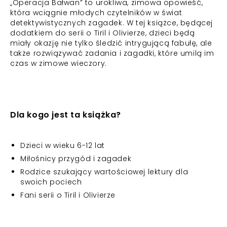
„Operacja Bałwan” to urokliwa, zimowa opowieść,
która wciągnie młodych czytelników w świat
detektywistycznych zagadek. W tej książce, będącej
dodatkiem do serii o Tiril i Olivierze, dzieci będą
miały okazję nie tylko śledzić intrygującą fabułę, ale
także rozwiązywać zadania i zagadki, które umilą im
czas w zimowe wieczory.
Dla kogo jest ta książka?
Dzieci w wieku 6-12 lat
Miłośnicy przygód i zagadek
Rodzice szukający wartościowej lektury dla
swoich pociech
Fani serii o Tiril i Olivierze