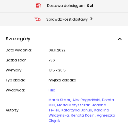
Dostawa do księgarni
0 zł
Sprawdź koszt dostawy
Szczegóły
Data wydania:
09.11.2022
Liczba stron:
736
Wymiary:
13.5 x 20.5
Typ okładki:
miękka okładka
Wydawca:
Filia
Marek Stelar
Alek Rogoziński
Dorota
Milli
Marta Matyszczak
Joanna
Autorzy:
Tekieli
Katarzyna Janus
Karolina
Wilczyńska
Renata Kosin
Agnieszka
Olejnik