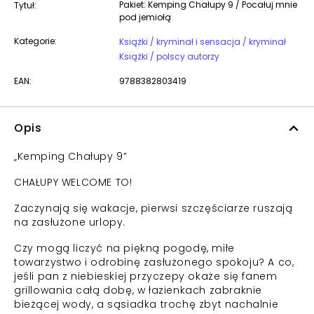
Pakiet: Kemping Chałupy 9 / Pocałuj mnie
Tytuł:
pod jemiołą
Kategorie:
Książki / kryminał i sensacja / kryminał
Książki / polscy autorzy
EAN:
9788382803419
Opis
„Kemping Chałupy 9”
CHAŁUPY WELCOME TO!
Zaczynają się wakacje, pierwsi szczęściarze ruszają
na zasłużone urlopy.
Czy mogą liczyć na piękną pogodę, miłe
towarzystwo i odrobinę zasłużonego spokoju? A co,
jeśli pan z niebieskiej przyczepy okaże się fanem
grillowania całą dobę, w łazienkach zabraknie
bieżącej wody, a sąsiadka trochę zbyt nachalnie