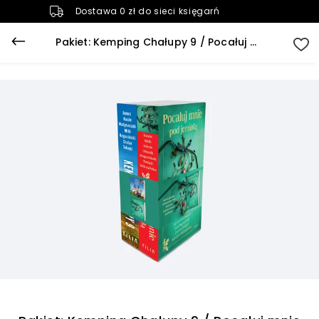
Dostawa 0 zł do sieci księgarń
Pakiet: Kemping Chałupy 9 / Pocałuj mnie pod jemiołą