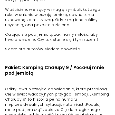
skrzypią pod nogami.
Właściciele, wierzący w magię symboli, każdego
roku w salonie wieszają jemiołę, dawno temu
uznawaną za mistyczną. Gdy zimą inne rośliny
usychają, ona pozostaje zielona.
Całując się pod jemiołą, zaklinamy miłość, aby
trwała wiecznie. Czy tak stanie się i tym razem?
Siedmioro autorów, siedem opowieści.
Pakiet: Kemping Chałupy 9 / Pocałuj mnie
pod jemiołą
Odkryj dwa niezwykłe opowiadania, które przeniosą
Cię w świat wakacyjnych przygód i emocji. „Kemping
Chałupy 9” to historia pełna humoru i
nieprzewidywalnych sytuacji, natomiast „Pocałuj
mnie pod jemiołą” zabierze Cię do magicznego
schroniska, gdzie miłość i przyjaźń splatają się w