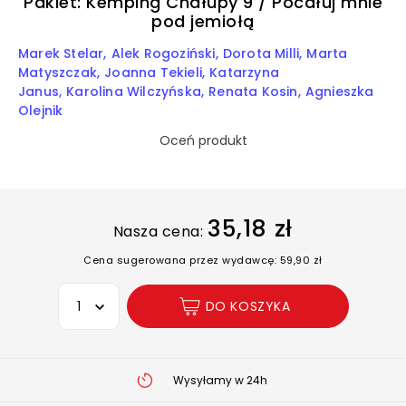
Pakiet: Kemping Chałupy 9 / Pocałuj mnie
pod jemiołą
Marek Stelar
Alek Rogoziński
Dorota Milli
Marta
Matyszczak
Joanna Tekieli
Katarzyna
Janus
Karolina Wilczyńska
Renata Kosin
Agnieszka
Olejnik
Oceń produkt
35,18 zł
Nasza cena:
Cena sugerowana przez wydawcę: 59,90 zł
Wybierz opcję
DO KOSZYKA
Wysyłamy w 24h