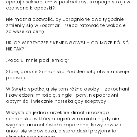
epatuje seksapilem w postaci zbyt skąpego stroju w
czerwone kropeczki?
Nie można pozwolić, by upragnione dwa tygodnie
zmieniły się w koszmar. Trzeba ratować te wakacje
za wszelką cenę.
URLOP W PRZYCZEPIE KEMPINGOWEJ – CO MOŻE PÓJŚĆ
NIE TAK?
„Pocałuj mnie pod jemiołą”
Stare, górskie Schronisko Pod Jemiołą otwiera swoje
podwoje!
W Święta spotkają się tam różne osoby – zakochani
i zawiedzeni miłością, single i pary, niepoprawni
optymiści i wiecznie narzekający sceptycy.
Wszystkich jednak urzeknie klimat uroczego
schroniska, w którym ogień w kominku nigdy nie
wygasa, aromat świeżo zaparzonej kawy zawsze
unosi się w powietrzu, a stare deski przyjemnie