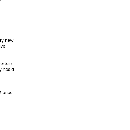
ery new
ave
ertain
y has a
A price