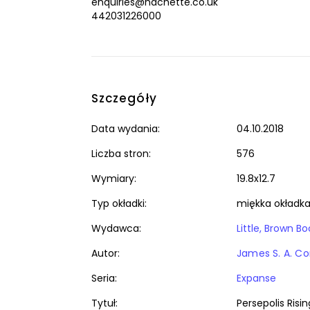
enquiries@hachette.co.uk
442031226000
Szczegóły
Data wydania:
04.10.2018
Liczba stron:
576
Wymiary:
19.8x12.7
Typ okładki:
miękka okładk
Wydawca:
Little, Brown B
Autor:
James S. A. Co
Seria:
Expanse
Tytuł:
Persepolis Risi