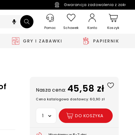
Gwarancja zadowolenia z zakupó
Pomoc
Schowek
Koszyk
Konto
GRY I ZABAWKI
PAPIERNIK
of
45,58 zł
Nasza cena:
Cena katalogowa dostawcy: 60,90 zł
Wybierz opcję
DO KOSZYKA
Wysyłamy w 5-7 dni