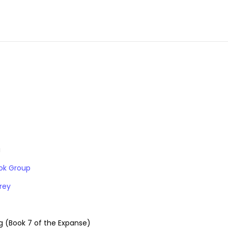
a
ook Group
rey
ng (Book 7 of the Expanse)