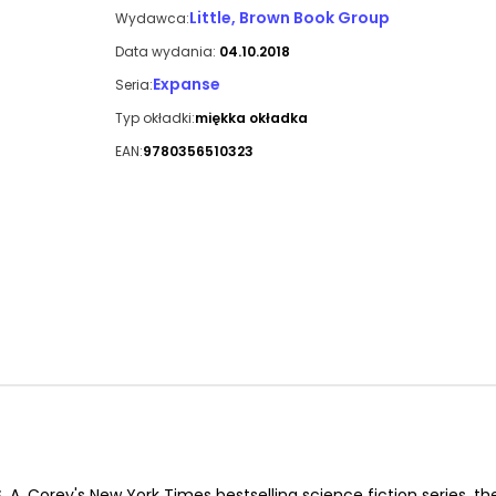
Little, Brown Book Group
Wydawca:
Data wydania:
04.10.2018
Expanse
Seria:
Typ okładki:
miękka okładka
EAN:
9780356510323
A. Corey's New York Times bestselling science fiction series, th