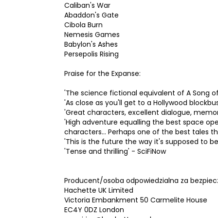
Caliban's War
Abaddon's Gate
Cibola Burn
Nemesis Games
Babylon's Ashes
Persepolis Rising
Praise for the Expanse:
'The science fictional equivalent of A Song of
'As close as you'll get to a Hollywood blockbu
'Great characters, excellent dialogue, memor
'High adventure equalling the best space op
characters... Perhaps one of the best tales t
'This is the future the way it's supposed to be
'Tense and thrilling' - SciFiNow
Producent/osoba odpowiedzialna za bezpiec
Hachette UK Limited
Victoria Embankment 50 Carmelite House
EC4Y 0DZ London