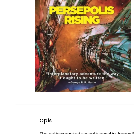
Powiększony kursor
Pomoc w czytaniu
Podkreślenie linków
Opis
The action-packed seventh novel in James S. 