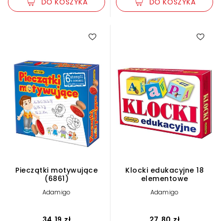
DO KOSZYKA
DO KOSZYKA
Pieczątki motywujące
Klocki edukacyjne 18
(6861)
elementowe
Adamigo
Adamigo
34,19 zł
27,80 zł