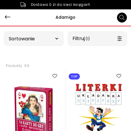
Dostawa 0 zł do sieci księgarń
Adamigo
Wybierz opcję
Filtruj
Sortowanie
 (1)
Produkty: 69
TOP