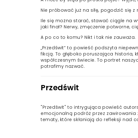
Nie próbować już na siłę, pogodzić się 
Ile się można starać, stawać ciągle na 
jaki finał? Nerwy, zmęczenie potworne, ci
A po co to komu? Nikt i tak nie zauważa.
„Przedświt” to powieść podszyta niepewno
fikcją. To głęboko poruszająca historia,
współczesnym świecie. To portret naszy
potrafimy nazwać.
Przedświt
"Przedświt" to intrygująca powieść auto
emocjonalną podróż przez zawirowania ż
tematy, które skłaniają do refleksji nad 