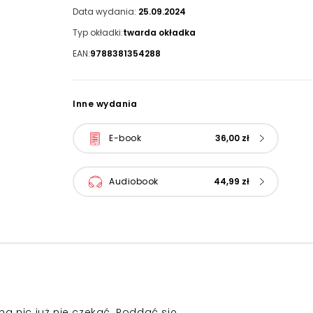
Data wydania:
25.09.2024
Typ okładki:
twarda okładka
EAN:
9788381354288
Inne wydania
E-book
36,00 zł
Audiobook
44,99 zł
a nic już nie czekać. Poddać się.