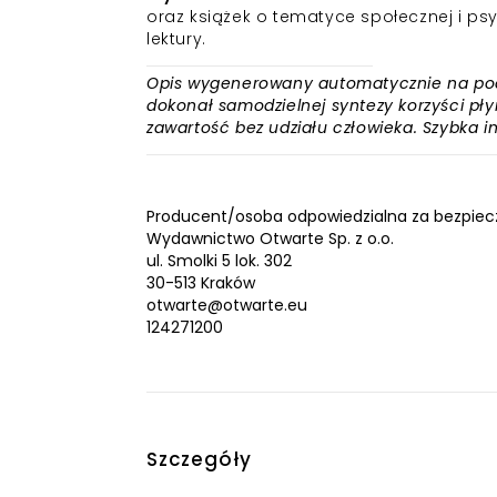
oraz książek o tematyce społecznej i psy
lektury.
Opis wygenerowany automatycznie na podst
dokonał samodzielnej syntezy korzyści płyn
zawartość bez udziału człowieka. Szybka 
Producent/osoba odpowiedzialna za bezpiec
Wydawnictwo Otwarte Sp. z o.o.
ul. Smolki 5 lok. 302
30-513 Kraków
otwarte@otwarte.eu
124271200
Szczegóły