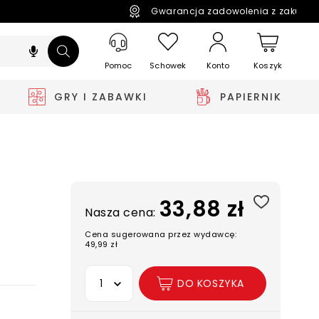
Gwarancja zadowolenia z zakupó
Pomoc
Schowek
Koszyk
Konto
GRY I ZABAWKI
PAPIERNIK
33,88 zł
Nasza cena:
Cena sugerowana przez wydawcę:
49,99 zł
Wybierz opcję
DO KOSZYKA