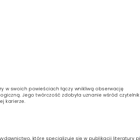
óry w swoich powieściach łączy wnikliwą obserwację
logiczną. Jego twórczość zdobyła uznanie wśród czytelnik
ej karierze.
wnictwo, które specjalizuje się w publikacji literatury p