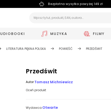
Bezpłatna wysyłka powyżej 149 zł
AUDIOBOOKI
MUZYKA
FILMY
LITERATURA PIĘKNA POLSKA
POWIEŚĆ
PRZEDŚWIT
Przedświt
Tomasz Michniewicz
Autor:
Oceń produkt
Otwarte
Wydawca: