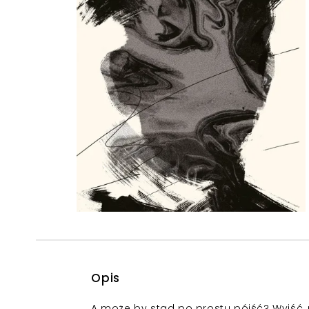
Powiększony kursor
Pomoc w czytaniu
Podkreślenie linków
Opis
A może by stąd po prostu pójść? Wyjść, n