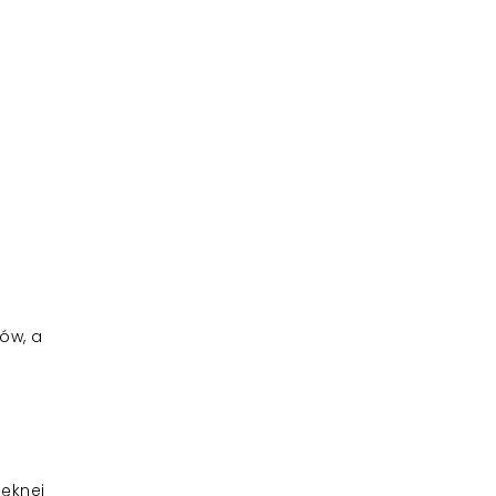
ów, a
ięknej