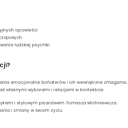
syjnych opowieści
yczajowych
ania ludzkiej psychiki
cji?
ania emocjonalne bohaterów i ich wewnętrzne zmagania.
d własnymi wyborami i relacjami w kontekście
zykiem i stylowym pisarstwem Tomasza Michniewicza.
ania i zmiany w swoim życiu.