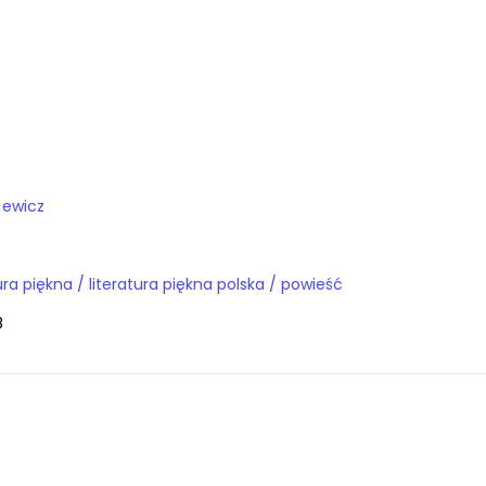
iewicz
Książki / literatura piękna / literatura piękna polska / powieść
8