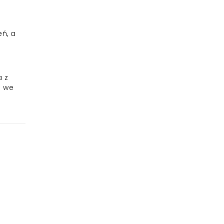
eń, a
a z
a we