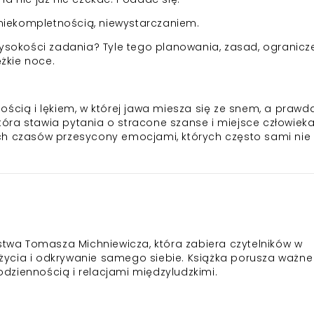
z niekompletnością, niewystarczaniem.
wysokości zadania? Tyle tego planowania, zasad, ogranicz
ężkie noce.
ścią i lękiem, w której jawa miesza się ze snem, a prawd
 która stawia pytania o stracone szanse i miejsce człowiek
ch czasów przesycony emocjami, których często sami nie
rstwa Tomasza Michniewicza, która zabiera czytelników w
ycia i odkrywanie samego siebie. Książka porusza ważne
codziennością i relacjami międzyludzkimi.