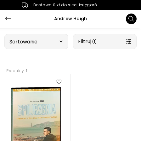
Dostawa 0 zł do sieci księgarń
Andrew Haigh
Wybierz opcję
Filtruj
Sortowanie
 (1)
Produkty: 1