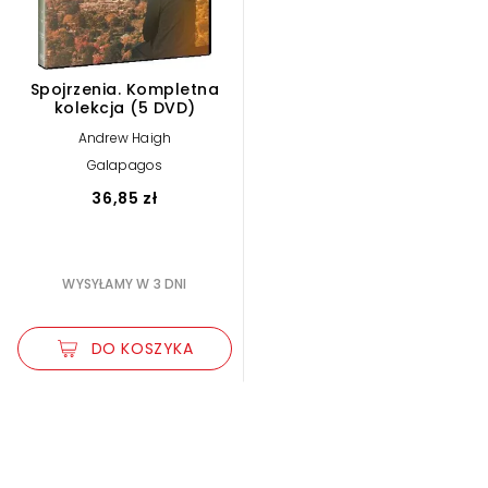
Spojrzenia. Kompletna
kolekcja (5 DVD)
Andrew Haigh
Galapagos
36,85 zł
WYSYŁAMY W 3 DNI
DO KOSZYKA
Zwiększ rozmiar czcionki
Zmniejsz rozmiar czcionki
Odwróć kolory