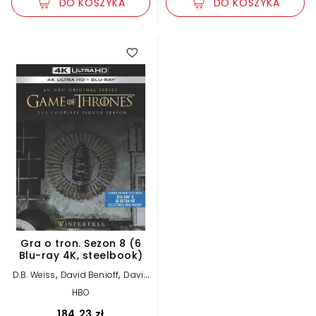
DO KOSZYKA
DO KOSZYKA
Gra o tron. Sezon 8 (6
Blu-ray 4K, steelbook)
,
,
D.B. Weiss
David Benioff
David
,
Nutter
Miguel Sapochnik
HBO
184,23 zł