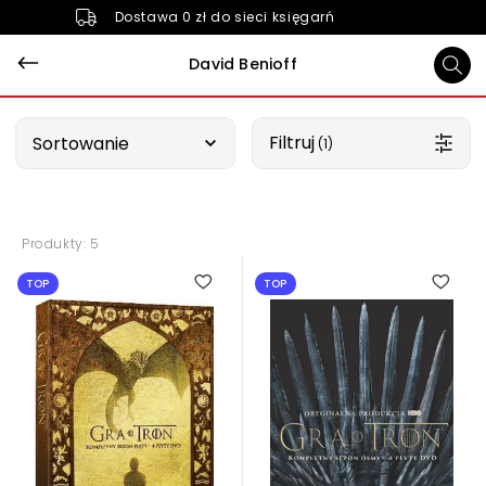
Dostawa 0 zł do sieci księgarń
David Benioff
Wybierz opcję
Filtruj
Sortowanie
 (1)
Produkty: 5
TOP
TOP