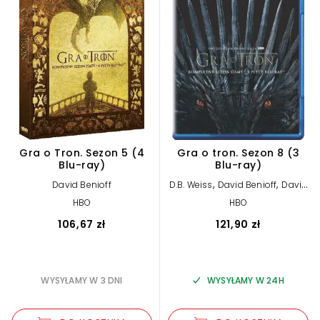
Gra o Tron. Sezon 5 (4
Gra o tron. Sezon 8 (3
Blu-ray)
Blu-ray)
,
,
David Benioff
D.B. Weiss
David Benioff
David
,
Nutter
Miguel Sapochnik
HBO
HBO
106,67 zł
121,90 zł
WYSYŁAMY W 3 DNI
WYSYŁAMY W 24H