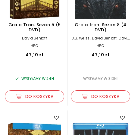
Gra o Tron. Sezon 5 (5
Gra o tron. Sezon 8 (4
DVD)
DVD)
,
,
David Benioff
D.B. Weiss
David Benioff
David
,
Nutter
Miguel Sapochnik
HBO
HBO
47,10 zł
47,10 zł
WYSYŁAMY W 24H
WYSYŁAMY W 3 DNI
DO KOSZYKA
DO KOSZYKA