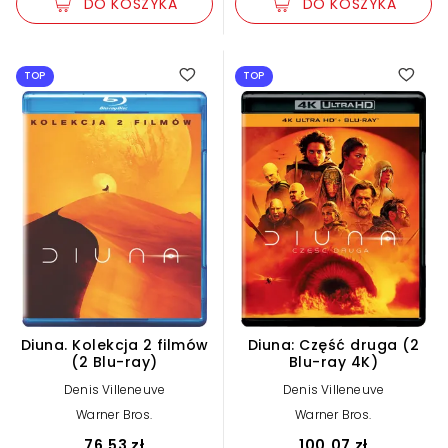
DO KOSZYKA
DO KOSZYKA
5.00
TOP
TOP
Diuna. Kolekcja 2 filmów
Diuna: Część druga (2
(2 Blu-ray)
Blu-ray 4K)
Denis Villeneuve
Denis Villeneuve
Warner Bros.
Warner Bros.
76,53 zł
100,07 zł