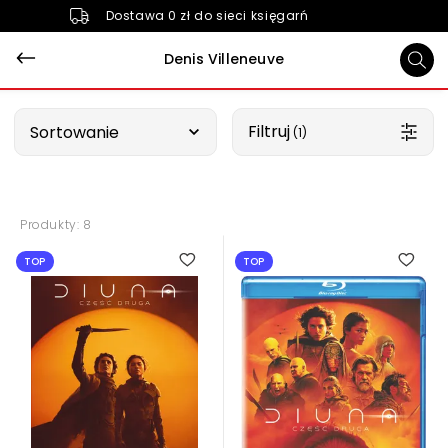
Dostawa 0 zł do sieci księgarń
Denis Villeneuve
Wybierz opcję
Filtruj
Sortowanie
 (1)
Produkty: 8
5.00
TOP
TOP