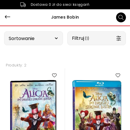
Dostawa 0 zł do sieci księgarń
James Bobin
Wybierz opcję
Filtruj
Sortowanie
 (1)
Produkty: 2