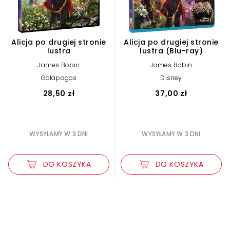
Alicja po drugiej stronie
Alicja po drugiej stronie
lustra
lustra (Blu-ray)
James Bobin
James Bobin
Galapagos
Disney
28,50 zł
37,00 zł
WYSYŁAMY W 3 DNI
WYSYŁAMY W 3 DNI
DO KOSZYKA
DO KOSZYKA
Zwiększ rozmiar czcionki
Zmniejsz rozmiar czcionki
Odwróć kolory