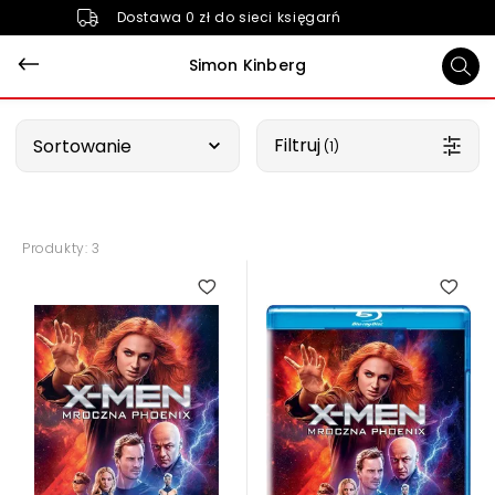
Dostawa 0 zł do sieci księgarń
Simon Kinberg
Wybierz opcję
Filtruj
Sortowanie
 (1)
Produkty: 3