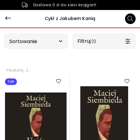
Dostawa 0 zł do sieci księgarń
Cykl z Jakubem Kanią
Wybierz opcję
Filtruj
Sortowanie
 (1)
Produkty: 2
TOP