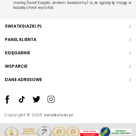
marką Świat Książki. Jestem świadomy/-a, że zgodę tę mogę w
każdej chwili wycofać.
SWIATKSIAZKI.PL
PANEL KLIENTA
KSIĘGARNIE
WSPARCIE
DANE ADRESOWE
Zwiększ rozmiar czcionki
Zmniejsz rozmiar czcionki
Copyright © 2026
swiatksiazki.pl
Odwróć kolory
Skala szarości