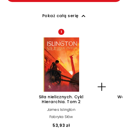
Pokaż całą serię
1
Siła nielicznych. Cykl
Wola
Hierarchia. Tom 2
James Islington
Fabryka Słów
53,93 zł