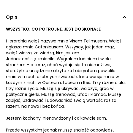
Opis
WSZYSTKO, CO POTRÓJNE, JEST DOSKONAŁE
Hierarchia wciąż nazywa mnie Visem Telimusem. Wciąż
ogłasza mnie Catenicusem. Wszyscy, jak jeden mąż,
wciąż wierzą, że wiedzą, kim jestem.
Jednak coś się zmieniło. Wygrałem Iudicium i wiele
straciłem – a teraz, choć wydaje się to niemożliwe,
starożytne urządzenie ukryte za Labiryntem powieliło
mnie w trzech osobnych światach. Inna wersja mnie w
każdym z nich: w Obiteum, Luceum i Res. Trzy różne ciała,
trzy różne życia. Muszę się ukrywać, walczyć, grać w
polityczne gierki. Muszę trenować, ufać i kłamać. Muszę
zabijać, uzdrawiać i udowadniać swoją wartość raz za
razem, na nowo i bez końca.
Jestem kochany, nienawidzony i całkowicie sam.
Przede wszystkim jednak muszę znaleźć odpowiedzi,