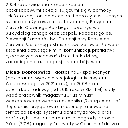
2004 roku związana z organizacjami
pozarządowymi specjalizującymi się w pomocy
telefonicznej i online dzieciom i dorosłym w trudnych
sytuacjach życiowych. Jest członkinią Prezydium
Zarządu Głównego Polskiego Towarzystwa
Suicydologicznego oraz Zespołu Roboczego ds.
Prewencji Samobójstw i Depresji przy Radzie ds.
Zdrowia Publicznego Ministerstwa Zdrowia. Prowadzi
szkolenia dotyczące m.in. komunikacji, profilaktyki
ryzykownych zachowań dzieci i młodzieży,
zapobiegania autoagresji i samobójstwom.
Michał Dobrołowicz
- doktor nauk społecznych
(doktorat na Wydziale Socjologii Uniwersytetu
Warszawskiego w 2021 roku), od 2008 roku
dziennikarz radiowy (od 2015 roku w RMF FM), stały
współpracownik magazynu „Plus Minus” –
weekendowego wydania dziennika „Rzeczpospolita”.
Regularnie przygotowuje materiały radiowe na
temat polskiego systemu ochrony zdrowia oraz
profilaktyki. Jest laureatem m.in. nagrody Zdrowe
Pióro (2018), nagrody Priorytety w Ochronie Zdrowia