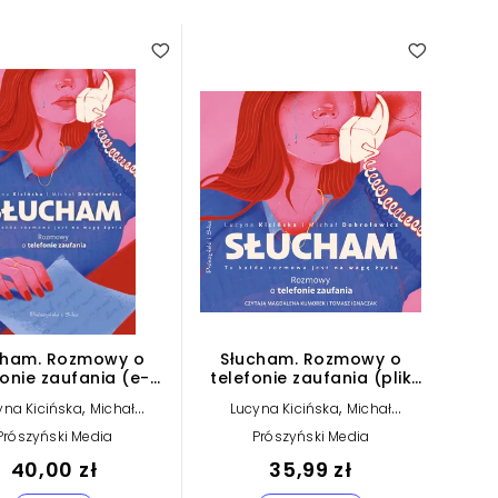
cham. Rozmowy o
Słucham. Rozmowy o
fonie zaufania (e-
telefonie zaufania (plik
book)
audio)
,
,
yna Kicińska
Michał
Lucyna Kicińska
Michał
Dobrołowicz
Dobrołowicz
Prószyński Media
Prószyński Media
40,00 zł
35,99 zł