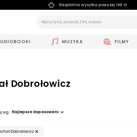
Bezpłatna wysyłka powyżej 149 zł
AUDIOBOOKI
MUZYKA
FILMY
ał Dobrołowicz
Wybierz opcję
uj wg:
ichał Dobrołowicz