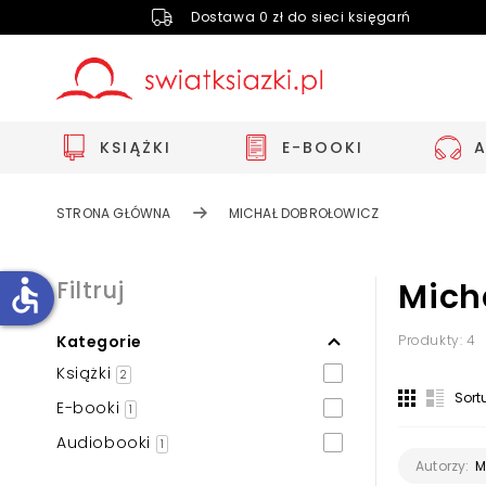
Dostawa 0 zł do sieci księgarń
KSIĄŻKI
E-BOOKI
STRONA GŁÓWNA
MICHAŁ DOBROŁOWICZ
accessible
Filtruj
Mich
Kategorie
Produkty: 4
Zwiększ rozmiar czcionki
Książki
2
Zmniejsz rozmiar czcionki
Sort
E-booki
1
Odwróć kolory
Audiobooki
1
Skala szarości
M
Autorzy: