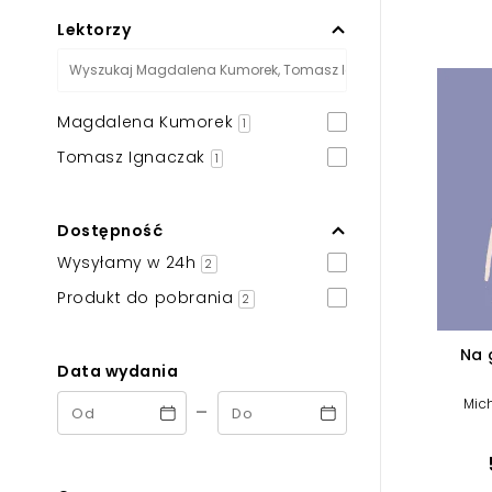
Powiększony kursor
Lektorzy
Pomoc w czytaniu
Podkreślenie linków
Magdalena Kumorek
1
Tomasz Ignaczak
1
Dostępność
Wysyłamy w 24h
2
Produkt do pobrania
2
Na 
Data wydania
Mic
-