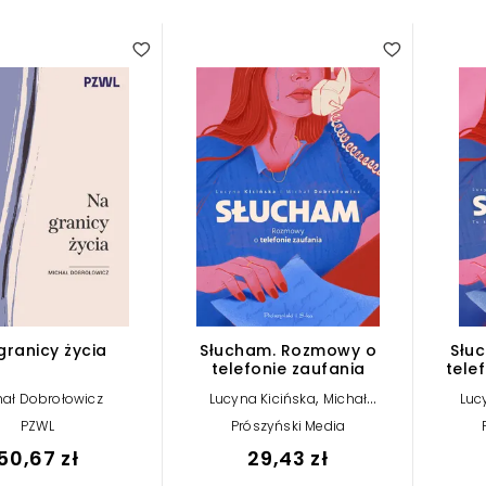
granicy życia
Słucham. Rozmowy o
Słu
telefonie zaufania
tele
,
hał Dobrołowicz
Lucyna Kicińska
Michał
Luc
Dobrołowicz
PZWL
Prószyński Media
50,67 zł
29,43 zł