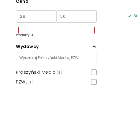
Cena
W
Produkty: 4
Wydawcy
Prószyński Media
3
PZWL
1